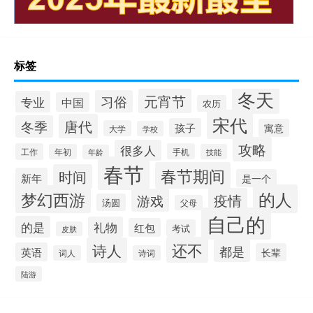
标签
冬天
元宵节
习俗
专业
中国
农历
宋代
唐代
冬季
孩子
寓意
大学
学校
攻略
很多人
工作
手机
年初
技能
年龄
春节
春节期间
时间
新年
是一个
的人
梦幻西游
疫情
游戏
汤圆
父母
自己的
的是
礼物
红包
考试
皮肤
还不
诗人
都是
英语
长辈
词人
诗词
陆游