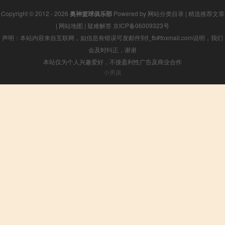
Copyright © 2012 - 2026
奥神篮球俱乐部
Powered by
网站分类目录
|
精选推荐文章
|
网站地图
|
疑难解答
京ICP备06009323号
声明：本站内容来自互联网，如信息有错误可发邮件到f_fb#foxmail.com说明，我们
会及时纠正，谢谢
本站仅为个人兴趣爱好，不接盈利性广告及商业合作
小男孩