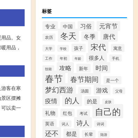
标签
元宵节
习俗
专业
中国
冬天
唐代
冬季
暖用品。女
农历
宋代
保暖用品，
孩子
寓意
大学
学校
很多人
工作
手机
年初
年龄
攻略
时间
新年
技能
春节
春节期间
是一个
梦幻西游
足游客在寒
游戏
汤圆
父母
为景区摆摊
的人
疫情
的是
皮肤
，可以卖一
自己的
礼物
红包
考试
诗人
英语
词人
诗词
还不
都是
长辈
陆游