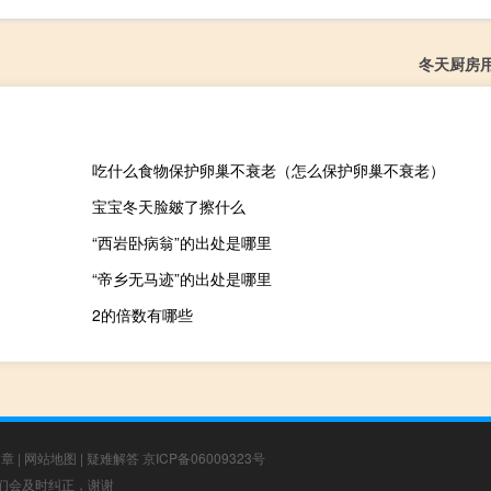
冬天厨房
吃什么食物保护卵巢不衰老（怎么保护卵巢不衰老）
宝宝冬天脸皴了擦什么
“西岩卧病翁”的出处是哪里
“帝乡无马迹”的出处是哪里
2的倍数有哪些
文章
|
网站地图
|
疑难解答
京ICP备06009323号
，我们会及时纠正，谢谢