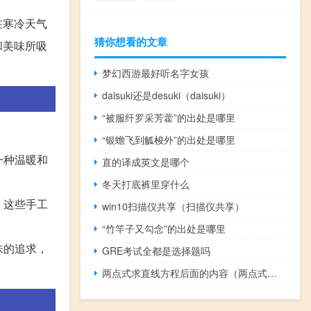
在寒冷天气
猜你想看的文章
和美味所吸
梦幻西游最好听名字女孩
daisuki还是desuki（daisuki）
“被服纤罗采芳藿”的出处是哪里
“银蟾飞到觚梭外”的出处是哪里
一种温暖和
直的译成英文是哪个
冬天打底裤里穿什么
，这些手工
win10扫描仪共享（扫描仪共享）
“竹竿子又勾念”的出处是哪里
味的追求，
GRE考试全都是选择题吗
两点式求直线方程后面的内容（两点式求直线方程）