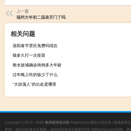
上一篇
福州大年初二温泉开门了吗
相关问题
洛阳春节景区免费吗现在
猫多久打一次疫苗
衡水故城确诊病例多大年龄
过年晚上吃的饭少了什么
“大掠蒲人”的出处是哪里
Copyright © 2012 - 2026
奥神篮球俱乐部
Powered by
网站分类目录
|
精选推荐
声明：本站内容来自互联网，如信息有错误可发邮件到f_fb#foxmail.com说明