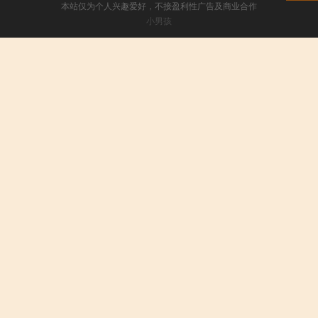
本站仅为个人兴趣爱好，不接盈利性广告及商业合作
小男孩