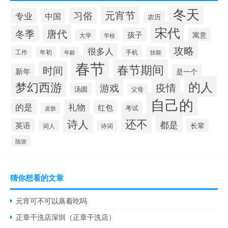
冬天
元宵节
习俗
专业
中国
农历
宋代
唐代
冬季
孩子
寓意
大学
学校
攻略
很多人
工作
手机
年初
技能
年龄
春节
春节期间
时间
新年
是一个
的人
梦幻西游
疫情
游戏
汤圆
父母
自己的
的是
礼物
红包
考试
皮肤
还不
诗人
都是
英语
长辈
词人
诗词
陆游
猜你想看的文章
元宵可不可以蒸着吃吗
正章干洗店深圳（正章干洗店）