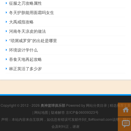
征服之刃攻略属性
冬天护肤能用面霜吗女生
大禹戒指攻略
河南冬天凉皮的做法
“琐屑咸罗穿”的出处是哪里
环境设计学什么
吞食天地再起攻略
林正英活了多少岁
Copyright © 2012 - 2026
奥神篮球俱乐部
Powered by
网站分类目录
|
精选推荐文章
|
网站地图
|
疑难解答
京ICP备06009323号
声明：本站内容来自互联网，如信息有错误可发邮件到f_fb#foxmail.com说明，我们
会及时纠正，谢谢