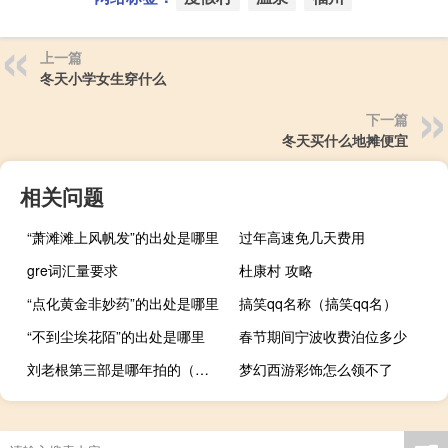
上一篇
冬天小学女生穿什么
下一篇
冬天买什么地摊便宜
相关问题
“萧滩滩上风帆发”的出处是哪里
过年高速免几天费用
gre词汇量要求
杜康村 攻略
“点化黄金非妙药”的出处是哪里
搞笑qq名称（搞笑qq名）
“不到尘埃花陌”的出处是哪里
春节期间宁波收费泊位多少
刘老根第三部是哪年拍的（刘老根第三部）
梦幻西游彩饰怎么领不了