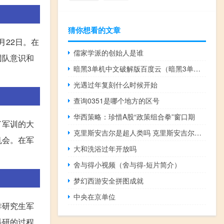
猜你想看的文章
月22日。在
儒家学派的创始人是谁
团队意识和
暗黑3单机中文破解版百度云（暗黑3单机中文破解版）
光遇过年复刻什么时候开始
查询0351是哪个地方的区号
华西策略：珍惜A股“政策组合拳”窗口期
了军训的大
克里斯安吉尔是超人类吗 克里斯安吉尔解密
机会。在军
大和洗浴过年开放吗
舍与得小视频（舍与得-短片简介）
梦幻西游安全拼图成就
中央在京单位
排研究生军
科研的过程