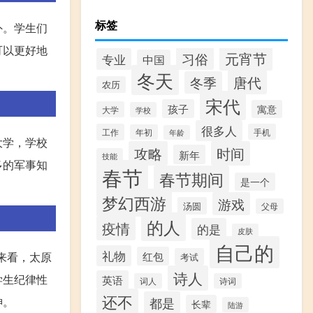
标签
外。学生们
可以更好地
元宵节
习俗
专业
中国
冬天
唐代
冬季
农历
宋代
孩子
寓意
大学
学校
很多人
工作
手机
年初
年龄
大学，学校
攻略
时间
新年
技能
多的军事知
春节
春节期间
是一个
梦幻西游
游戏
汤圆
父母
的人
疫情
的是
皮肤
自己的
礼物
来看，太原
红包
考试
诗人
学生纪律性
英语
词人
诗词
还不
神。
都是
长辈
陆游