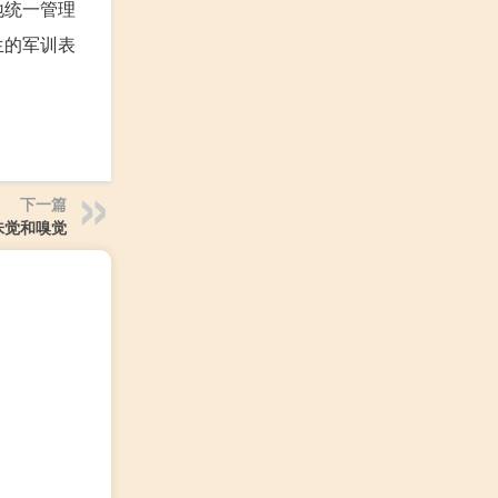
地统一管理
生的军训表
下一篇
味觉和嗅觉