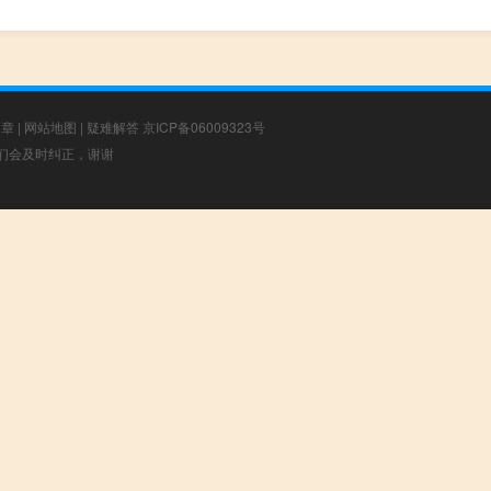
文章
|
网站地图
|
疑难解答
京ICP备06009323号
，我们会及时纠正，谢谢