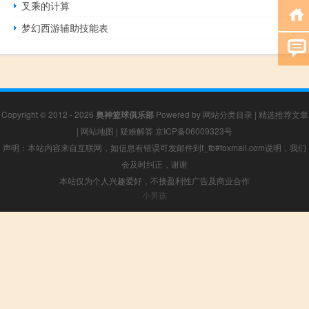
叉乘的计算
梦幻西游辅助技能表
Copyright © 2012 - 2026
奥神篮球俱乐部
Powered by
网站分类目录
|
精选推荐文章
|
网站地图
|
疑难解答
京ICP备06009323号
声明：本站内容来自互联网，如信息有错误可发邮件到f_fb#foxmail.com说明，我们
会及时纠正，谢谢
本站仅为个人兴趣爱好，不接盈利性广告及商业合作
小男孩