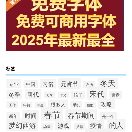
标签
冬天
元宵节
习俗
专业
中国
农历
宋代
唐代
冬季
孩子
寓意
大学
学校
攻略
很多人
工作
手机
年初
技能
年龄
春节
春节期间
时间
新年
是一个
的人
梦幻西游
疫情
游戏
汤圆
父母