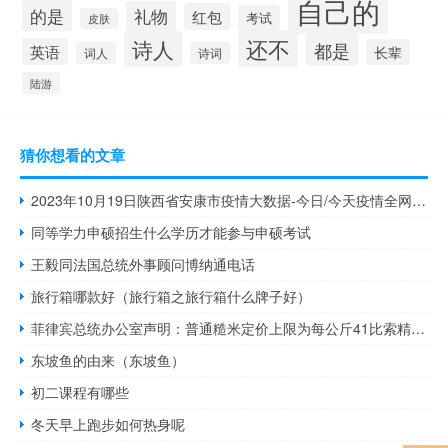
自己的
的是
礼物
红包
考试
皮肤
还不
诗人
都是
英语
长辈
词人
诗词
陆游
猜你想看的文章
2023年10月19日陕西省安康市疫情大数据-今日/今天疫情全网搜索最新实时消息动态情况通知播报
同等学力申硕招生什么学历才能参与申硕考试
王毅同法国总统外事顾问博纳通电话
旅行箱哪款好（旅行箱之旅行箱什么牌子好）
菲律宾总统办公室声明：普通糙米定价上限为每公斤41比索精糙大米为每公斤45比索价格上限将保持完全有效除非被总统取消
东坡鱼的由来（东坡鱼）
初二课程有哪些
冬天早上跑步如何热身呢