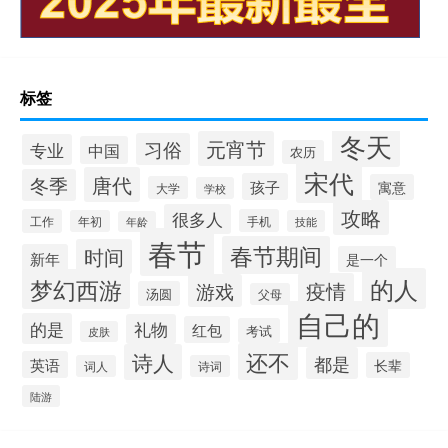
标签
冬天
元宵节
习俗
专业
中国
农历
宋代
唐代
冬季
孩子
寓意
大学
学校
攻略
很多人
工作
手机
年初
技能
年龄
春节
春节期间
时间
新年
是一个
的人
梦幻西游
疫情
游戏
汤圆
父母
自己的
的是
礼物
红包
考试
皮肤
还不
诗人
都是
英语
长辈
词人
诗词
陆游