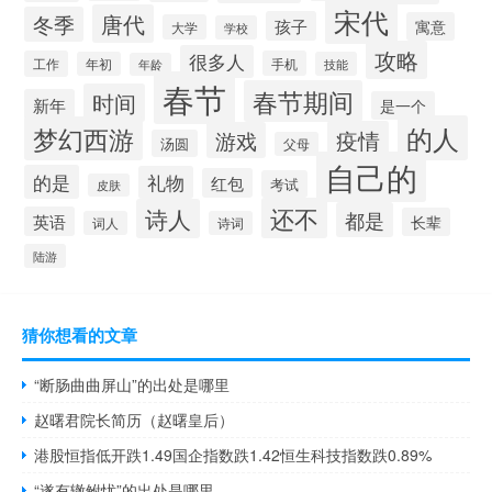
宋代
唐代
冬季
孩子
寓意
大学
学校
攻略
很多人
工作
手机
年初
技能
年龄
春节
春节期间
时间
新年
是一个
的人
梦幻西游
疫情
游戏
汤圆
父母
自己的
的是
礼物
红包
考试
皮肤
还不
诗人
都是
英语
长辈
词人
诗词
陆游
猜你想看的文章
“断肠曲曲屏山”的出处是哪里
赵曙君院长简历（赵曙皇后）
港股恒指低开跌1.49国企指数跌1.42恒生科技指数跌0.89%
“遂有辙鲋忧”的出处是哪里