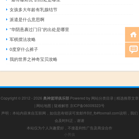
女孩多大年龄有乳腺结节
派遣是什么意思啊
“华阴悬裹过门日”的出处是哪里
军棋摆法攻略
0度穿什么裤子
我的世界之神奇宝贝攻略
Copyright © 2012 - 2026
奥神篮球俱乐部
Powered by
网站分类目录
|
精选推荐文章
|
网站地图
|
疑难解答
京ICP备06009323号
声明：本站内容来自互联网，如信息有错误可发邮件到f_fb#foxmail.com说明，我们
会及时纠正，谢谢
本站仅为个人兴趣爱好，不接盈利性广告及商业合作
小男孩