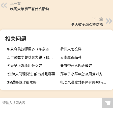
上一篇
临高大年初三有什么活动
下一篇
冬天蚊子怎么样防治
相关问题
冬泉奇美拉哪里多（冬泉谷奇美拉分布）
衢州人怎么样
五年级数学趣味智力题（数学趣味智力题）
云南红茶品种
冬天早上洗脸用什么好
春节带什么现金最好
“烂醉人间理莫过”的出处是哪里
拜年了小拜年怎么回复对方
dnf谋略战详细攻略
电吹风温度对身体有影响吗（电吹风有辐射吗）
☚