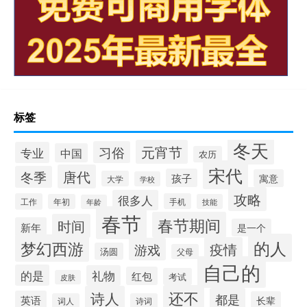
标签
冬天
元宵节
习俗
专业
中国
农历
宋代
唐代
冬季
孩子
寓意
大学
学校
攻略
很多人
工作
手机
年初
技能
年龄
春节
春节期间
时间
新年
是一个
的人
梦幻西游
疫情
游戏
汤圆
父母
自己的
的是
礼物
红包
考试
皮肤
还不
诗人
都是
英语
长辈
词人
诗词