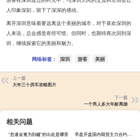
人印象深刻，留下了深深的感动。
离开深圳意味着要远离这个美丽的城市，对于喜欢深圳的
人来说，总会感觉有些可惜。但同时，也期待再次回到深
圳，继续探索它的美丽和魅力。
网络标签：
深圳
游客
美丽
上一篇
大年三十房车攻略图片
下一篇
一个男人多大年龄离婚
相关问题
“忽逢金篦为刮矑”的出处是哪里
早盘开盘国内期货主力合约多数下跌碳酸锂、集运指数（欧线）、沪镍、菜粕、液化石油气（LPG）跌超2%丁二烯橡胶（BR）、聚氯乙烯（PVC）、沪锌、乙二醇（EG）跌超1%涨幅方面低硫燃料油（LU）、纸浆涨超2%SC原油、燃油涨超1%