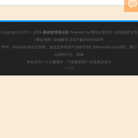
Copyright © 2012 - 2026
奥神篮球俱乐部
Powered by
网站分类目录
|
精选推荐文章
|
网站地图
|
疑难解答
京ICP备06009323号
声明：本站内容来自互联网，如信息有错误可发邮件到f_fb#foxmail.com说明，我们
会及时纠正，谢谢
本站仅为个人兴趣爱好，不接盈利性广告及商业合作
小男孩