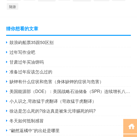
陆游
猜你想看的文章
鼓浪屿船票35跟50区别
过年写作业吧
甘肃过年买油饼吗
准备过年应该怎么过的
缺钾有什么症状和危害（身体缺钾的症状与危害）
美国能源部（DOE）：美国战略石油储备（SPR）连续增长八周至9月22日达到3.515亿桶
小人识之,苛政猛于虎翻译（苛政猛于虎翻译）
徐达是怎么死的?徐达真是被朱元璋赐死的吗?
冬天如何抵制感冒
“翩然返橘中”的出处是哪里