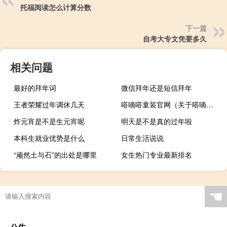
托福阅读怎么计算分数
下一篇
自考大专文凭要多久
相关问题
最好的拜年词
微信拜年还是短信拜年
王者荣耀过年调休几天
嗒嘀嗒童装官网（关于嗒嘀嗒童装官网的介绍）
炸元宵是不是生元宵呢
明天是不是真的过年啦
本科生就业优势是什么
日常生活说说
“顽然土与石”的出处是哪里
女生热门专业最新排名
☚