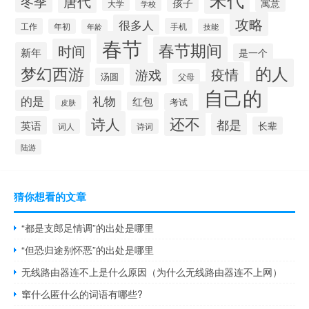
唐代
冬季
孩子
寓意
大学
学校
攻略
很多人
工作
手机
年初
技能
年龄
春节
春节期间
时间
新年
是一个
的人
梦幻西游
疫情
游戏
汤圆
父母
自己的
的是
礼物
红包
考试
皮肤
还不
诗人
都是
英语
长辈
词人
诗词
陆游
猜你想看的文章
“都是支郎足情调”的出处是哪里
“但恐归途别怀恶”的出处是哪里
无线路由器连不上是什么原因（为什么无线路由器连不上网）
窜什么匿什么的词语有哪些?