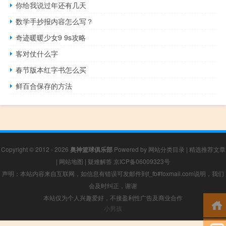
你给我说过年还有几天
数学手抄报内容怎么写？
奇迹暖暖少女9 9s攻略
客对仗什么字
春节版本红字书怎么买
鲜百合保存的方法
Copyright © 2012 - 2026
奥神篮球俱乐部
Powered by
网站分类目录
|
精选推荐文章
|
网站地图
|
疑难解答
京ICP备06009323号
声明：本站内容来自互联网，如信息有错误可发邮件到f_fb#foxmail.com说明，我们
会及时纠正，谢谢
本站仅为个人兴趣爱好，不接盈利性广告及商业合作
小男孩