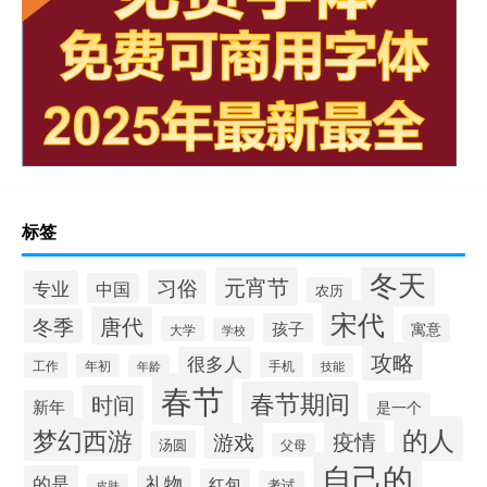
标签
冬天
元宵节
习俗
专业
中国
农历
宋代
唐代
冬季
孩子
寓意
大学
学校
攻略
很多人
工作
手机
年初
技能
年龄
春节
春节期间
时间
新年
是一个
的人
梦幻西游
疫情
游戏
汤圆
父母
自己的
的是
礼物
红包
考试
皮肤