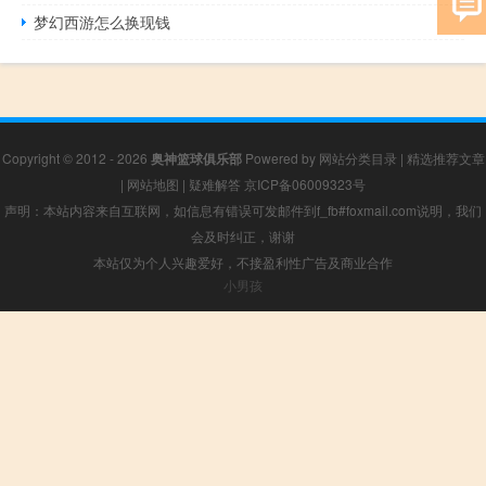
梦幻西游怎么换现钱
Copyright © 2012 - 2026
奥神篮球俱乐部
Powered by
网站分类目录
|
精选推荐文章
|
网站地图
|
疑难解答
京ICP备06009323号
声明：本站内容来自互联网，如信息有错误可发邮件到f_fb#foxmail.com说明，我们
会及时纠正，谢谢
本站仅为个人兴趣爱好，不接盈利性广告及商业合作
小男孩