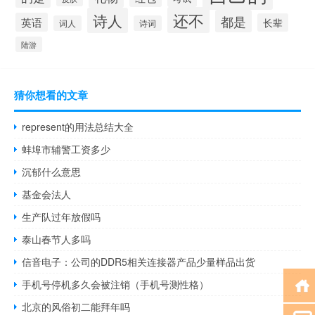
还不
诗人
都是
英语
长辈
词人
诗词
陆游
猜你想看的文章
represent的用法总结大全
蚌埠市辅警工资多少
沉郁什么意思
基金会法人
生产队过年放假吗
泰山春节人多吗
信音电子：公司的DDR5相关连接器产品少量样品出货
手机号停机多久会被注销（手机号测性格）
北京的风俗初二能拜年吗