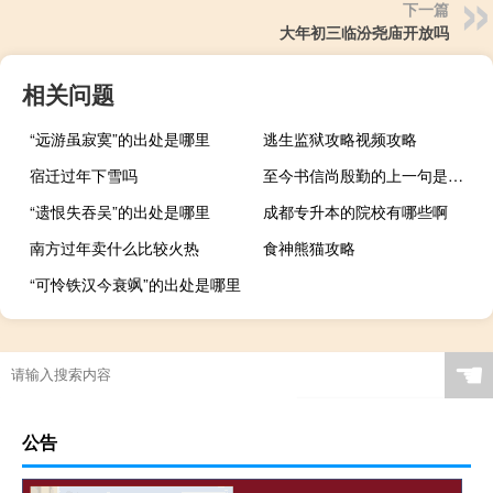
下一篇
大年初三临汾尧庙开放吗
相关问题
“远游虽寂寞”的出处是哪里
逃生监狱攻略视频攻略
宿迁过年下雪吗
至今书信尚殷勤的上一句是什么
“遗恨失吞吴”的出处是哪里
成都专升本的院校有哪些啊
南方过年卖什么比较火热
食神熊猫攻略
“可怜铁汉今衰飒”的出处是哪里
☚
公告