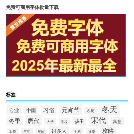
免费可商用字体批量下载
标签
冬天
元宵节
习俗
专业
中国
农历
宋代
唐代
冬季
孩子
寓意
大学
学校
攻略
很多人
工作
手机
年初
技能
年龄