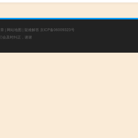
文章
|
网站地图
|
疑难解答
京ICP备06009323号
，我们会及时纠正，谢谢