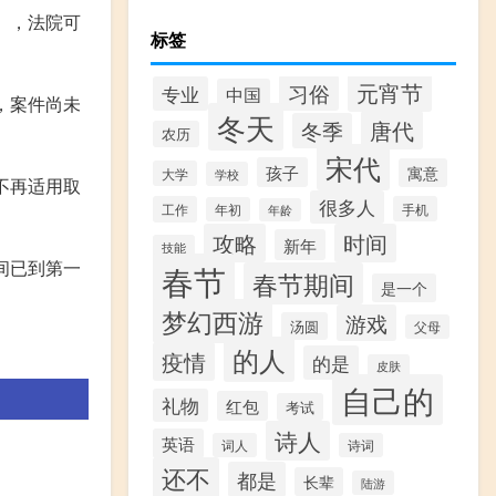
），法院可
标签
元宵节
习俗
专业
中国
，案件尚未
冬天
唐代
冬季
农历
宋代
孩子
寓意
大学
学校
不再适用取
很多人
工作
手机
年初
年龄
攻略
时间
新年
技能
间已到第一
春节
春节期间
是一个
梦幻西游
游戏
汤圆
父母
的人
疫情
的是
皮肤
自己的
礼物
红包
考试
诗人
英语
词人
诗词
还不
都是
长辈
陆游