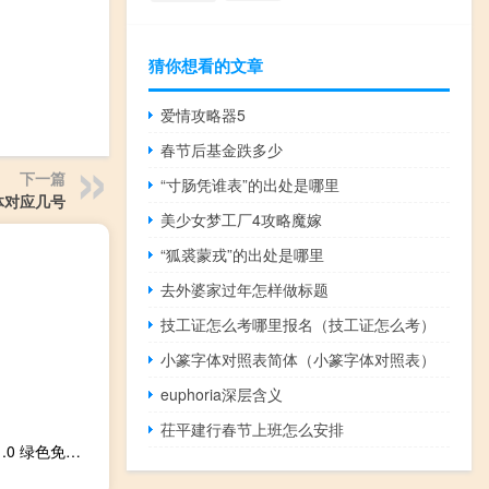
猜你想看的文章
爱情攻略器5
春节后基金跌多少
下一篇
“寸肠凭谁表”的出处是哪里
体对应几号
美少女梦工厂4攻略魔嫁
“狐裘蒙戎”的出处是哪里
去外婆家过年怎样做标题
技工证怎么考哪里报名（技工证怎么考）
小篆字体对照表简体（小篆字体对照表）
euphoria深层含义
茌平建行春节上班怎么安排
土豆网视频解析器 V1.0 绿色免费版（土豆网视频解析器 V1.0 绿色免费版功能简介）