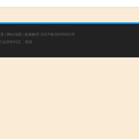
文章
|
网站地图
|
疑难解答
京ICP备06009323号
，我们会及时纠正，谢谢