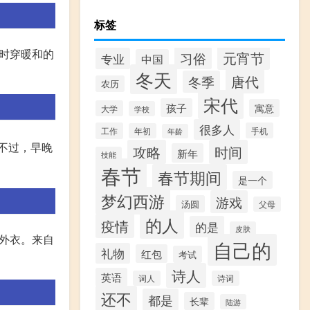
标签
时穿暖和的
元宵节
习俗
专业
中国
冬天
唐代
冬季
农历
宋代
孩子
寓意
大学
学校
很多人
工作
手机
年初
年龄
不过，早晚
攻略
时间
新年
技能
春节
春节期间
是一个
梦幻西游
游戏
汤圆
父母
的人
疫情
的是
皮肤
外衣。来自
自己的
礼物
红包
考试
诗人
英语
词人
诗词
还不
都是
长辈
陆游