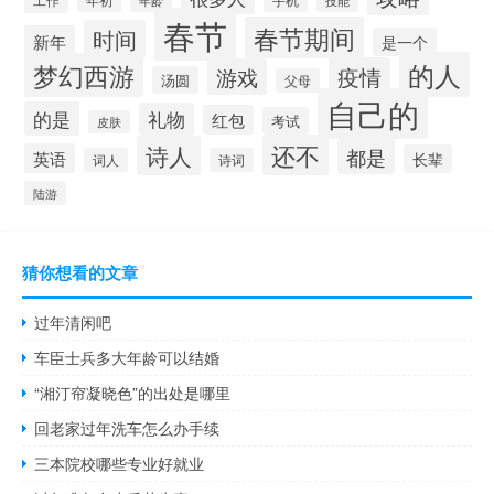
年龄
春节
春节期间
时间
新年
是一个
的人
梦幻西游
疫情
游戏
汤圆
父母
自己的
的是
礼物
红包
考试
皮肤
还不
诗人
都是
英语
长辈
词人
诗词
陆游
猜你想看的文章
过年清闲吧
车臣士兵多大年龄可以结婚
“湘汀帘凝晓色”的出处是哪里
回老家过年洗车怎么办手续
三本院校哪些专业好就业