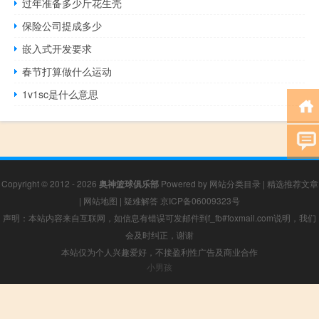
过年准备多少斤花生壳
保险公司提成多少
嵌入式开发要求
春节打算做什么运动
1v1sc是什么意思
Copyright © 2012 - 2026
奥神篮球俱乐部
Powered by
网站分类目录
|
精选推荐文章
|
网站地图
|
疑难解答
京ICP备06009323号
声明：本站内容来自互联网，如信息有错误可发邮件到f_fb#foxmail.com说明，我们
会及时纠正，谢谢
本站仅为个人兴趣爱好，不接盈利性广告及商业合作
小男孩