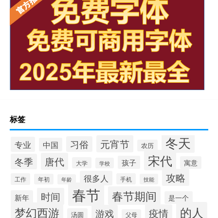
标签
冬天
元宵节
习俗
专业
中国
农历
宋代
唐代
冬季
孩子
寓意
大学
学校
攻略
很多人
工作
手机
年初
技能
年龄
春节
春节期间
时间
新年
是一个
的人
梦幻西游
疫情
游戏
汤圆
父母