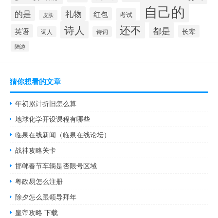
自己的
的是
礼物
红包
考试
皮肤
还不
诗人
都是
英语
长辈
词人
诗词
陆游
猜你想看的文章
年初累计折旧怎么算
地球化学开设课程有哪些
临泉在线新闻（临泉在线论坛）
战神攻略关卡
邯郸春节车辆是否限号区域
粤政易怎么注册
除夕怎么跟领导拜年
皇帝攻略 下载