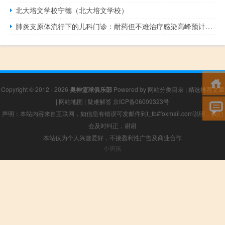
北大培文学校宁德（北大培文学校）
肺炎支原体流行下的儿科门诊：耐药但不难治疗感染高峰预计持续至寒假
Copyright © 2012 - 2026
奥神篮球俱乐部
Powered by
网站分类目录
|
精选推荐文章
|
网站地图
|
疑难解答
京ICP备06009323号
声明：本站内容来自互联网，如信息有错误可发邮件到f_fb#foxmail.com说明，我们
会及时纠正，谢谢
本站仅为个人兴趣爱好，不接盈利性广告及商业合作
小男孩