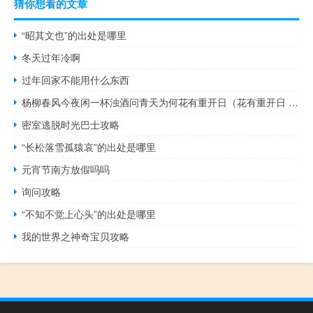
猜你想看的文章
“昭其文也”的出处是哪里
冬天过年冷啊
过年回家不能用什么东西
杨柳春风今夜闲一杯浊酒问青天为何花有重开日（花有重开日 人无再少年 的意思是什么）
密室逃脱时光巴士攻略
“长松落雪孤猿哀”的出处是哪里
元宵节南方放假吗吗
询问攻略
“不知不觉上心头”的出处是哪里
我的世界之神奇宝贝攻略