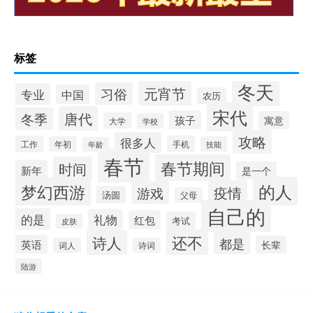
标签
冬天
元宵节
习俗
专业
中国
农历
宋代
唐代
冬季
孩子
寓意
大学
学校
攻略
很多人
工作
手机
年初
技能
年龄
春节
春节期间
时间
新年
是一个
的人
梦幻西游
疫情
游戏
汤圆
父母
自己的
的是
礼物
红包
考试
皮肤
还不
诗人
都是
英语
长辈
词人
诗词
陆游