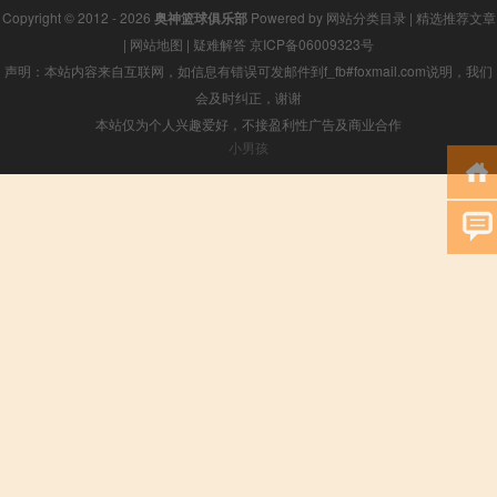
Copyright © 2012 - 2026
奥神篮球俱乐部
Powered by
网站分类目录
|
精选推荐文章
|
网站地图
|
疑难解答
京ICP备06009323号
声明：本站内容来自互联网，如信息有错误可发邮件到f_fb#foxmail.com说明，我们
会及时纠正，谢谢
本站仅为个人兴趣爱好，不接盈利性广告及商业合作
小男孩