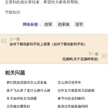
文章到此就分享结束，希望对大家有所帮助。
节能知识
网络标签：
仿宋
仿宋体
活字
上一篇
如何下载电影到手机上观看（如何下载电影到手机）
下一篇
花溪畔(关于花溪畔简述)
相关问题
梦幻西游灵隐寺怎么买装备
怎么用日语拜年
孩子飞出来了是什么梗什么梗
过年女方都是初几回娘家
冬天如何给文鸟保暖
春节付款会到账吗
元宵榆次哪里好
新房过年能装修吗吗