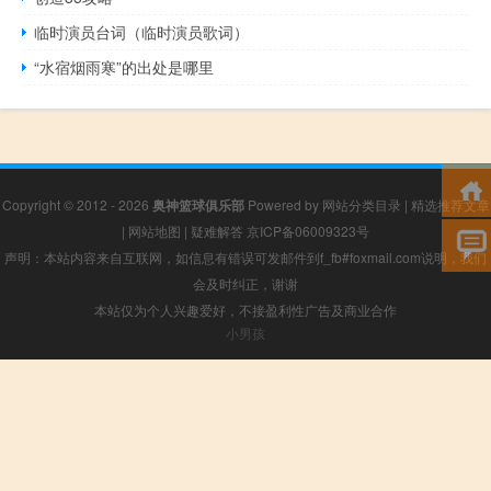
临时演员台词（临时演员歌词）
“水宿烟雨寒”的出处是哪里
Copyright © 2012 - 2026
奥神篮球俱乐部
Powered by
网站分类目录
|
精选推荐文章
|
网站地图
|
疑难解答
京ICP备06009323号
声明：本站内容来自互联网，如信息有错误可发邮件到f_fb#foxmail.com说明，我们
会及时纠正，谢谢
本站仅为个人兴趣爱好，不接盈利性广告及商业合作
小男孩