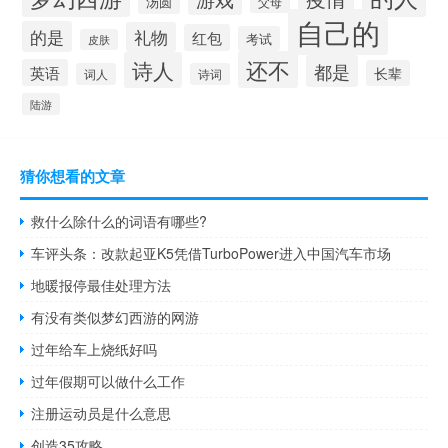
汤圆
父母
自己的
的是
礼物
红包
考试
皮肤
还不
诗人
都是
英语
长辈
词人
诗词
陆游
猜你想看的文章
救什么除什么的词语有哪些?
车评头条：改款起亚K5凭借TurboPower进入中国汽车市场
地暖报停最佳处理方法
有没有类似梦幻西游的网游
过年给车上烧纸好吗
过年假期可以做什么工作
注册运动员是什么意思
创造35攻略