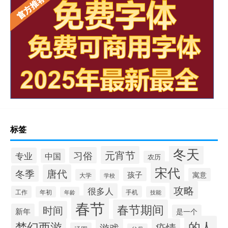
标签
冬天
元宵节
习俗
专业
中国
农历
宋代
唐代
冬季
孩子
寓意
大学
学校
攻略
很多人
工作
手机
年初
技能
年龄
春节
春节期间
时间
新年
是一个
的人
梦幻西游
疫情
游戏