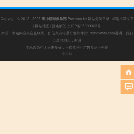
Copyright © 2012 - 2026
奥神篮球俱乐部
Powered by
网站分类目录
|
精选推荐文章
|
网站地图
|
疑难解答
京ICP备06009323号
声明：本站内容来自互联网，如信息有错误可发邮件到f_fb#foxmail.com说明，我们
会及时纠正，谢谢
本站仅为个人兴趣爱好，不接盈利性广告及商业合作
小男孩