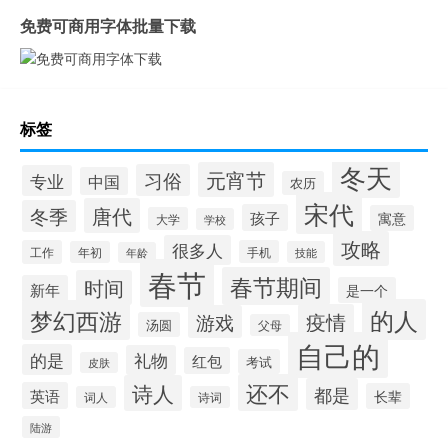
免费可商用字体批量下载
标签
冬天
元宵节
习俗
专业
中国
农历
宋代
唐代
冬季
孩子
寓意
大学
学校
攻略
很多人
工作
手机
年初
技能
年龄
春节
春节期间
时间
新年
是一个
的人
梦幻西游
疫情
游戏
汤圆
父母
自己的
的是
礼物
红包
考试
皮肤
还不
诗人
都是
英语
长辈
词人
诗词
陆游