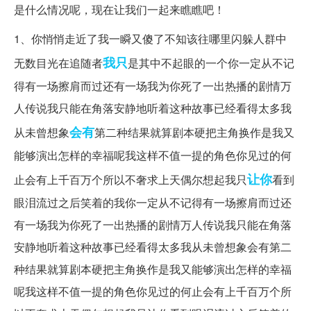
是什么情况呢，现在让我们一起来瞧瞧吧！
1、你悄悄走近了我一瞬又傻了不知该往哪里闪躲人群中
我只
无数目光在追随者
是其中不起眼的一个你一定从不记
得有一场擦肩而过还有一场我为你死了一出热播的剧情万
人传说我只能在角落安静地听着这种故事已经看得太多我
会有
从未曾想象
第二种结果就算剧本硬把主角换作是我又
能够演出怎样的幸福呢我这样不值一提的角色你见过的何
让你
止会有上千百万个所以不奢求上天偶尔想起我只
看到
眼泪流过之后笑着的我你一定从不记得有一场擦肩而过还
有一场我为你死了一出热播的剧情万人传说我只能在角落
安静地听着这种故事已经看得太多我从未曾想象会有第二
种结果就算剧本硬把主角换作是我又能够演出怎样的幸福
呢我这样不值一提的角色你见过的何止会有上千百万个所