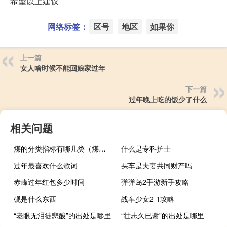
希望以上建议
网络标签：
区号
地区
如果你
上一篇
女人啥时候不能回娘家过年
下一篇
过年晚上吃的饭少了什么
相关问题
煤的分类指标有哪几类（煤的分类）
什么是专科护士
过年最喜欢什么歌词
买车是夫妻共同财产吗
赤峰过年红包多少时间
弹弹岛2手游新手攻略
砚是什么东西
战车少女2-1攻略
“老眼无泪徒悲酸”的出处是哪里
“壮志久已谢”的出处是哪里