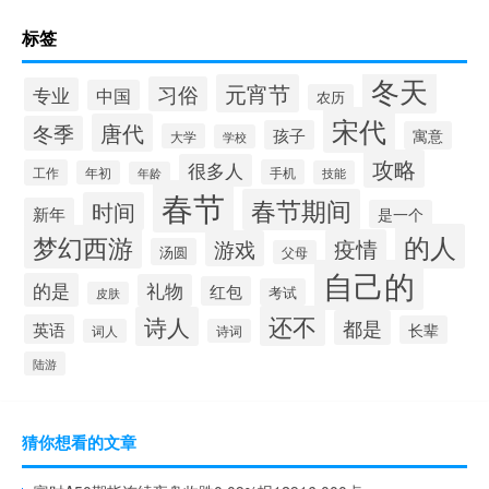
标签
冬天
元宵节
习俗
专业
中国
农历
宋代
唐代
冬季
孩子
寓意
大学
学校
攻略
很多人
工作
手机
年初
技能
年龄
春节
春节期间
时间
新年
是一个
的人
梦幻西游
疫情
游戏
汤圆
父母
自己的
的是
礼物
红包
考试
皮肤
还不
诗人
都是
英语
长辈
词人
诗词
陆游
猜你想看的文章