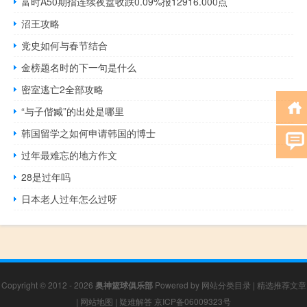
富时A50期指连续夜盘收跌0.09%报12916.000点
沼王攻略
党史如何与春节结合
金榜题名时的下一句是什么
密室逃亡2全部攻略
“与子偕臧”的出处是哪里
韩国留学之如何申请韩国的博士
过年最难忘的地方作文
28是过年吗
日本老人过年怎么过呀
Copyright © 2012 - 2026
奥神篮球俱乐部
Powered by
网站分类目录
|
精选推荐文章
|
网站地图
|
疑难解答
京ICP备06009323号