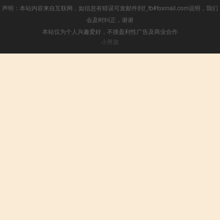
声明：本站内容来自互联网，如信息有错误可发邮件到f_fb#foxmail.com说明，我们
会及时纠正，谢谢
本站仅为个人兴趣爱好，不接盈利性广告及商业合作
小男孩