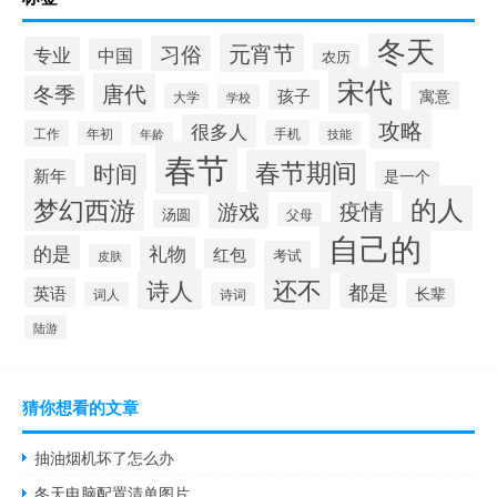
冬天
元宵节
习俗
专业
中国
农历
宋代
唐代
冬季
孩子
寓意
大学
学校
攻略
很多人
工作
手机
年初
技能
年龄
春节
春节期间
时间
新年
是一个
的人
梦幻西游
疫情
游戏
汤圆
父母
自己的
的是
礼物
红包
考试
皮肤
还不
诗人
都是
英语
长辈
词人
诗词
陆游
猜你想看的文章
抽油烟机坏了怎么办
冬天电脑配置清单图片