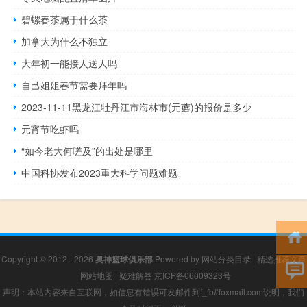
碧螺春茶属于什么茶
加拿大为什么不独立
大年初一能接人送人吗
自己姐姐春节需要拜年吗
2023-11-11黑龙江牡丹江市海林市(元蘑)的报价是多少
元宵节吃虾吗
“如今老大何嗟及”的出处是哪里
中国科协发布2023重大科学问题难题
Copyright © 2012 - 2026
奥神篮球俱乐部
Powered by
网站分类目录
|
精选推荐文章
|
网站地图
|
疑难解答
京ICP备06009323号
声明：本站内容来自互联网，如信息有错误可发邮件到f_fb#foxmail.com说明，我们