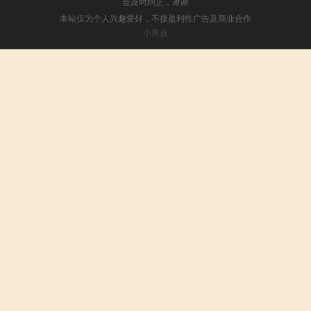
会及时纠正，谢谢
本站仅为个人兴趣爱好，不接盈利性广告及商业合作
小男孩