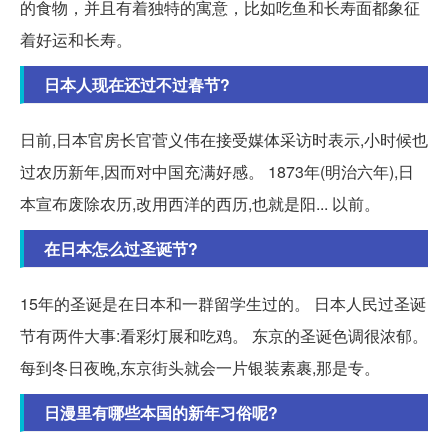
的食物，并且有着独特的寓意，比如吃鱼和长寿面都象征
着好运和长寿。
日本人现在还过不过春节?
日前,日本官房长官菅义伟在接受媒体采访时表示,小时候也
过农历新年,因而对中国充满好感。 1873年(明治六年),日
本宣布废除农历,改用西洋的西历,也就是阳... 以前。
在日本怎么过圣诞节?
15年的圣诞是在日本和一群留学生过的。 日本人民过圣诞
节有两件大事:看彩灯展和吃鸡。 东京的圣诞色调很浓郁。
每到冬日夜晚,东京街头就会一片银装素裹,那是专。
日漫里有哪些本国的新年习俗呢?