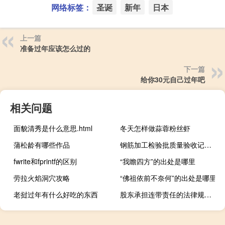
网络标签：
圣诞
新年
日本
上一篇
准备过年应该怎么过的
下一篇
给你30元自己过年吧
相关问题
面貌清秀是什么意思.html
冬天怎样做蒜蓉粉丝虾
蒲松龄有哪些作品
钢筋加工检验批质量验收记录填写实例
fwrite和fprintf的区别
“我瞻四方”的出处是哪里
劳拉火焰洞穴攻略
“佛祖依前不奈何”的出处是哪里
老挝过年有什么好吃的东西
股东承担连带责任的法律规定是什么