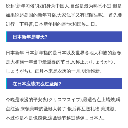
说起“新年习俗”,我们身为中国人,自然是最为熟悉不过,但是
如果说起岛国的新年习俗,大家似乎又有些陌生呢。 首先要
进行一下科普,日本新年指的是“大和民族... 日。
日本新年是哪天?
日本新年 日本新年指的是日本以及世界各地大和族的新春,
是大和族一年当中最重要的节日,又称正月(しょうがつ、
しょうがち)。正月本来是农历的一月,明治维新。
在日本应该怎么过圣诞?
今晚是浪漫的平安夜(クリスマスイブ),最适合点上蜡烛,喝
点红酒,来顿美味的圣诞大餐了,饭后再互送礼物,美滋滋。
不过你是不是也感觉,这圣诞节越过越像... 日本人。