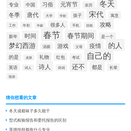
冬天
元宵节
习俗
专业
中国
农历
宋代
唐代
冬季
孩子
寓意
大学
学校
攻略
很多人
工作
手机
年初
技能
年龄
春节
春节期间
时间
新年
是一个
的人
梦幻西游
疫情
游戏
汤圆
父母
自己的
的是
礼物
红包
考试
皮肤
还不
诗人
都是
英语
长辈
词人
诗词
陆游
猜你想看的文章
冬天成都袜子多久能干
型式检验报告和委托报告的区别
英德技校都有什么专业