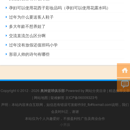
孕妇可以使用花西子彩妆品吗（孕妇可以使用花露水吗）
过年为什么要送客人鞋子
多大年龄不想养娃了
交流直流怎么区分啊
过年没有放假还值班吗小学
形容人帅的诗句有哪些
Copyright © 2012 - 2026
奥神篮球俱乐部
Powered by
网站分类目录
|
精选推荐文章
|
网站地图
|
疑难解答
京ICP备06009323号
声明：本站内容来自互联网，如信息有错误可发邮件到f_fb#foxmail.com说明，我们
会及时纠正，谢谢
本站仅为个人兴趣爱好，不接盈利性广告及商业合作
小男孩