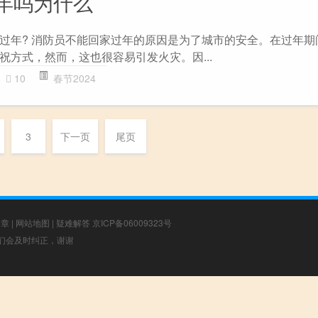
年吗为什么
过年? 消防员不能回家过年的原因是为了城市的安全。在过年期
祝方式，然而，这也很容易引发火灾。因...
10
春节2024
3
下一页
尾页
文章
|
网站地图
|
疑难解答
京ICP备06009323号
，我们会及时纠正，谢谢