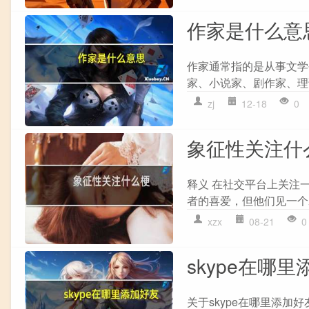
作家是什么意
作家通常指的是从事文学
家、小说家、剧作家、理
zj
12-18
0
象征性关注什
释义 在社交平台上关‌‌‌
者的喜爱，但他们见一个爱
xzx
08-21
0
skype在哪
关于skype在哪里添加