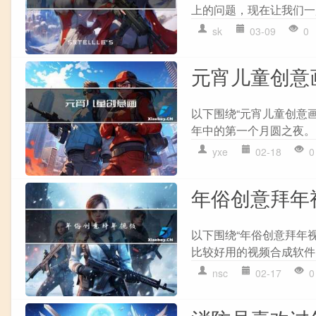
上的问题，现在让我们一起
sk
03-09
0
元宵儿童创意
以下围绕“元宵儿童创意
年中的第一个月圆之夜。
yxe
02-18
0
年俗创意拜年
以下围绕“年俗创意拜年视
比较好用的视频合成软件
nsc
02-17
0