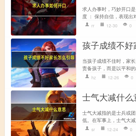
求人办事时，巧妙开口是
度 ： 保持自信，表现出
rr
12-30
0
孩子成绩不好
当孩子成绩不佳时，家长
责备孩子，而是以平和的
hz
12-26
0
士气大减什么
士气大减指的是士兵或团
低。在军事上，士气大减
sr
12-24
0