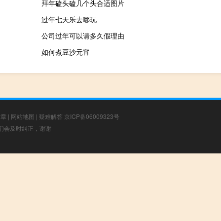
拜年磕头磕几个头合适图片
过年七天乐去哪玩
公司过年可以请多久假理由
如何煮豆沙元宵
文章
|
网站地图
|
疑难解答
京ICP备06009323号
，我们会及时纠正，谢谢