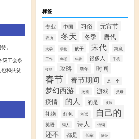
标签
元宵节
习俗
专业
中国
冬天
唐代
冬季
农历
宋代
期待。
孩子
寓意
大学
学校
很多人
工作
手机
年初
各级工会条
年龄
攻略
时间
新年
礼包和扶贫
技能
春节
春节期间
是一个
梦幻西游
游戏
汤圆
父母
的人
疫情
的是
皮肤
自己的
礼物
红包
考试
诗人
英语
词人
诗词
还不
都是
长辈
陆游