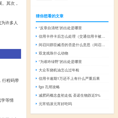
展。其次，
。
猜你想看的文章
成为许多人
“反章自清绝”的出处是哪里
信用卡停卡后怎么处理（交通信用卡被停用怎么恢复）
间召问群臣臧否的否是什么意思（间召问群臣臧否 的 臧 意思是什么）
双龙戏珠什么动物
“为谁吟绿野”的出处是哪里
大众车烧机油怎么过年检
信用卡逾期1万还不上有什么严重后果
，行程码带
fgo 孔明攻略
减肥药概念盘初走低 圣诺生物跌近5%
就学等情
元宵馅滚元宵好吃吗