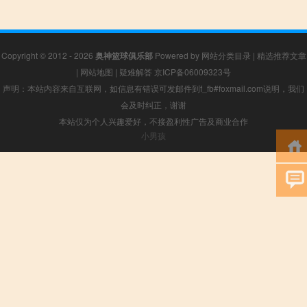
Copyright © 2012 - 2026
奥神篮球俱乐部
Powered by
网站分类目录
|
精选推荐文章
|
网站地图
|
疑难解答
京ICP备06009323号
声明：本站内容来自互联网，如信息有错误可发邮件到f_fb#foxmail.com说明，我们
会及时纠正，谢谢
本站仅为个人兴趣爱好，不接盈利性广告及商业合作
小男孩