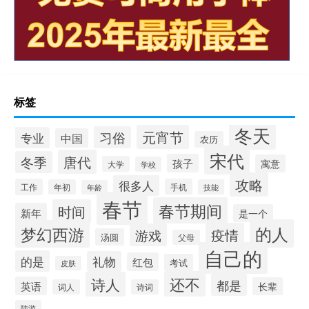
标签
冬天
元宵节
习俗
专业
中国
农历
宋代
唐代
冬季
孩子
寓意
大学
学校
攻略
很多人
工作
手机
年初
技能
年龄
春节
春节期间
时间
新年
是一个
的人
梦幻西游
疫情
游戏
汤圆
父母
自己的
的是
礼物
红包
考试
皮肤
还不
诗人
都是
英语
长辈
词人
诗词
陆游