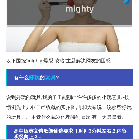
以下围绕“mighty 爆裂 攻略”主题解决网友的困惑
好玩
玩具
有什么
的
?
说到好玩的玩具,我脑子里能蹦出许许多多的小玩意儿~按
惯例先上几张自己收藏的实拍图,再和大家说一说那些好玩
的玩具。... 不管什么武器他都特别喜欢 有一天晨晨看。
高中版英文诗歌朗诵稿要求:1.时间3分钟左右.2.内容
积极向上.3...