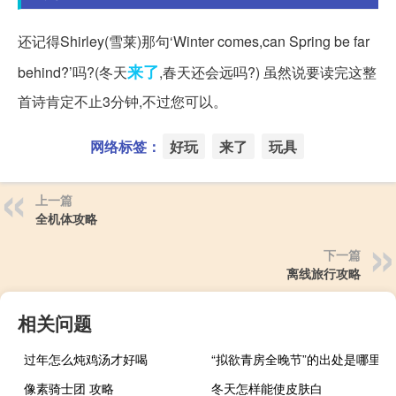
还记得Shirley(雪莱)那句‘Winter comes,can Spring be far
来了
behind?’吗?(冬天
,春天还会远吗?) 虽然说要读完这整
首诗肯定不止3分钟,不过您可以。
网络标签：
好玩
来了
玩具
上一篇
全机体攻略
下一篇
离线旅行攻略
相关问题
过年怎么炖鸡汤才好喝
“拟欲青房全晚节”的出处是哪里
像素骑士团 攻略
冬天怎样能使皮肤白