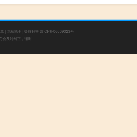
文章
|
网站地图
|
疑难解答
京ICP备06009323号
，我们会及时纠正，谢谢