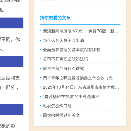
境。
猜你想看的文章
新浪新闻电脑版 V7.89.1 免费PC版（新浪新闻电脑版 V7.89.1 免费PC版功能简介）
都不同。你
为什么冬天鼻子会出油
己。
全面预算管理的基本流程有哪些
公司不开离职证明违法吗
家里挂葫芦有什么讲究
欢迎度和支
四平青年之喋血曼谷插曲是什么歌（无常-《四平青年之喋血曼谷》电影主题曲简介）
的一部分，
2023年10月14日广东省惠州市疫情大数据-今日/今天疫情全网搜索最新实时消息动态情况通知播报
“是时杨雄在东观”的出处是哪里
毛衣怎么织口袋
因为啥时候过年英文
积极的影