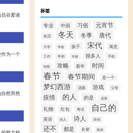
标签
动员谷爱凌
元宵节
习俗
专业
中国
冬天
唐代
冬季
农历
宋代
孩子
寓意
大学
学校
凌作为一个
很多人
工作
手机
年初
年龄
攻略
时间
新年
技能
春节
春节期间
是一个
梦幻西游
游戏
汤圆
父母
她自然而然
的人
疫情
的是
皮肤
自己的
礼物
红包
考试
诗人
英语
词人
诗词
还不
都是
长辈
陆游
人的努力程