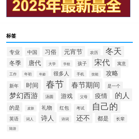
标签
冬天
元宵节
习俗
专业
中国
农历
宋代
唐代
冬季
孩子
寓意
大学
学校
攻略
很多人
工作
手机
年初
技能
年龄
春节
春节期间
时间
新年
是一个
的人
梦幻西游
疫情
游戏
汤圆
父母
自己的
的是
礼物
红包
考试
皮肤
还不
诗人
都是
英语
长辈
词人
诗词
陆游