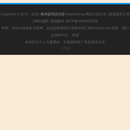
Copyright © 2012 - 2026
奥神篮球俱乐部
Powered by
网站分类目录
|
精选推荐文章
|
网站地图
|
疑难解答
京ICP备06009323号
声明：本站内容来自互联网，如信息有错误可发邮件到f_fb#foxmail.com说明，我们
会及时纠正，谢谢
本站仅为个人兴趣爱好，不接盈利性广告及商业合作
小男孩