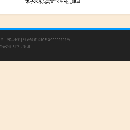
“孝子不愿为高官”的出处是哪里
文章
|
网站地图
|
疑难解答
京ICP备06009323号
，我们会及时纠正，谢谢