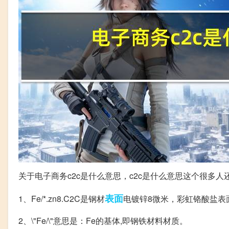
关于电子商务c2c是什么意思，c2c是什么意思这个很多
表面
1、Fe/*.zn8.C2C是钢材
电镀锌8微米，彩虹铬酸盐表
2、\"Fe/\"意思是：Fe的基体,即钢铁材料材质。