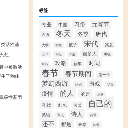
标签
元宵节
习俗
专业
中国
冬天
唐代
冬季
农历
宋代
各类活性基
孩子
寓意
大学
学校
很多人
子态。
工作
手机
年初
年龄
攻略
时间
新年
技能
管中被激活
春节
春节期间
是一个
产生了物体
梦幻西游
游戏
汤圆
父母
的人
疫情
的是
皮肤
氧极性基团
自己的
礼物
红包
考试
诗人
英语
词人
诗词
还不
都是
长辈
陆游