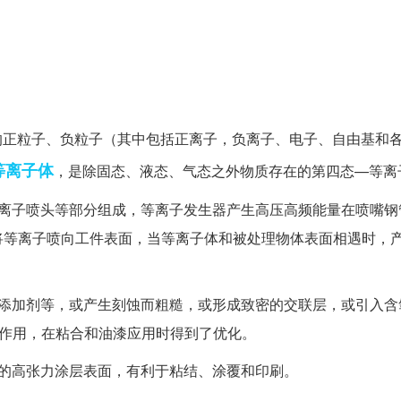
的正粒子、负粒子（其中包括正离子，负离子、电子、自由基和
等离子体
，是除固态、液态、气态之外物质存在的第四态—等离
等离子喷头等部分组成，等离子发生器产生高压高频能量在喷嘴钢
将等离子喷向工件表面，当等离子体和被处理物体表面相遇时，
助添加剂等，或产生刻蚀而粗糙，或形成致密的交联层，或引入含
的作用，在粘合和油漆应用时得到了优化。
薄的高张力涂层表面，有利于粘结、涂覆和印刷。