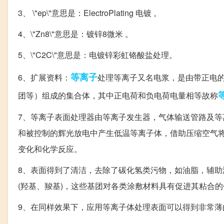
3、 \"ep\"意思是：ElectroPlating 电镀 。
4、\"Zn8\"意思是：镀锌8微米 。
5、\"C2C\"意思是：电镀锌彩虹铬酸盐处理。
等离子
6、扩展资料：
处理等离子又名电浆，是由带正电
团等）组成的集合体，其中正电荷和负电荷电量相等故称
7、等离子表面处理器由等离子发生器，气体输送管路及
和被控制的辉光放电中产生低温等离子体，借助压缩空气
变化和化学反应。
8、表面得到了清洁，去除了碳化氢类污物，如油脂，辅
(羟基、羧基)，这些基团对各类涂敷材料具有促进其粘合
9、在同样效果下，应用等离子体处理表面可以得到非常