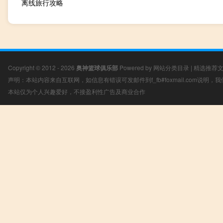
离线旅行攻略
Copyright © 2012 - 2026
奥神篮球俱乐部
Powered by
网站分类目录
|
精选推荐
声明：本站内容来自互联网，如信息有错误可发邮件到f_fb#foxmail.com说明
本站仅为个人兴趣爱好，不接盈利性广告及商业合作