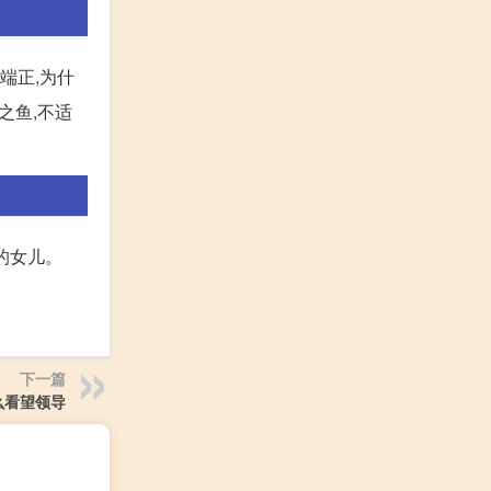
端正,为什
之鱼,不适
的女儿。
下一篇
么看望领导