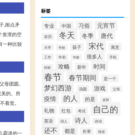
标签
元宵节
子,闹点矛
习俗
专业
中国
冬天
个发泄的空
唐代
冬季
农历
宋代
还有一种比较
孩子
寓意
大学
学校
很多人
工作
手机
年初
年龄
攻略
时间
新年
技能
春节
春节期间
是一个
己父母团圆。
梦幻西游
游戏
汤圆
父母
完美的。所
的人
疫情
的是
皮肤
睡不着觉。
自己的
礼物
红包
考试
诗人
英语
词人
诗词
还不
都是
长辈
陆游
么霸道的一