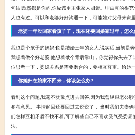
句话!既然都是你的,你应该更主张家人团聚。理由真的很充
人也有过。可以和老婆好好沟通一下，可能她对父母来家
老婆一年没回家看孩子了，现在还要回娘家过年，怎么
我也是个孩子的妈妈,也是结婚三年的女人,说实话,当初是
我想着做个好老婆,他想着做个背后靠山，你觉得你失去了
位思考一下，婆媳关系是需要磨合的，要相互尊重。给她
你媳妇在娘家不回来，你该怎么办?
看到这个问题,我毫不犹豫点进去回答,因为我曾经跟老公吵
参考意见。 事情起因还要回过去说说了， 当时我们夫妻俩吵
们怎样互相矛盾不找不着,可了解些自己不喜欢受气受委屈
法。