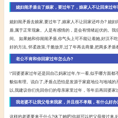
媳妇闹矛盾去了娘家，要过年了，娘家人不让回来过年
媳妇闹矛盾去娘家,要过年了,娘家人不让回家还咋办? 媳妇
盾,属于正常现象。人是有感情的，是会有情绪起伏的。我
间。 如果她和你闹闹矛盾,你气头上可不能让着她,好汉不吃
好的方法, 怀柔政策,干脆放开,过了年再去商量,把两多矛盾
老公不肯和你回家过年怎么办?
\"回婆婆家过年还是回自己妈家过年,乍一看,似乎哪方面
貌似有理。说白了,矛盾点恐怕是发源于家庭地位与地域的矛
以,我建议你们先回你们的母亲家里过年，等年后再回婆家
我老婆不让我父母来我家，并且很不孝顺，有什么好办
这样的老婆要来干什么?休了她吧!你就可以把父母接过来,