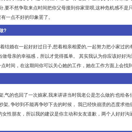
分,要不然争取来点时间把你父母接到你家里呗,这种危机感不是只
里有一点不好的印象罢了。
做?
奔着结婚在一起好好过日子,想着相亲相爱的,一起努力把小家过的
当做母亲的幸福感，所以才觉得孤单。 其实我认为你应该好好沟
一点时间，在这期间你可以关心她的工作，她在工作方面上会找
架,气的也回了一次娘家,我来讲讲当时我老公是怎么做的:也给各
架, 争吵到不能再争吵下去的时候， 我已经快崩溃的态度求他们
的女性朋友，所以我的建议是你主动和女友道歉，两个人好好沟