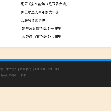
毛豆煮多久能熟（毛豆防火墙）
你是哪里人今年多大年龄
众联教育靠谱吗
“寒房烛影微”的出处是哪里
“衣带何由窄”的出处是哪里
文章
|
网站地图
|
疑难解答
京ICP备06009323号
，我们会及时纠正，谢谢