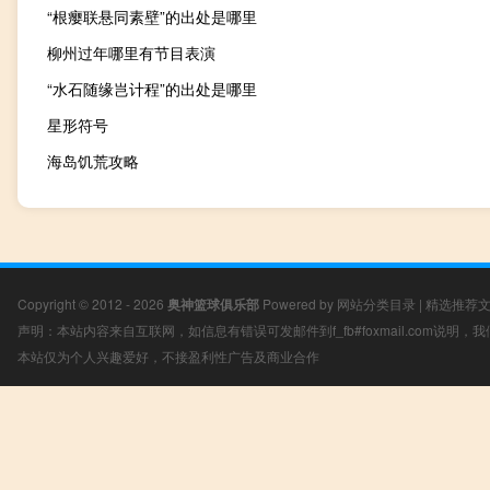
“根瘿联悬同素壁”的出处是哪里
柳州过年哪里有节目表演
“水石随缘岂计程”的出处是哪里
星形符号
海岛饥荒攻略
Copyright © 2012 - 2026
奥神篮球俱乐部
Powered by
网站分类目录
|
精选推荐
声明：本站内容来自互联网，如信息有错误可发邮件到f_fb#foxmail.com说明
本站仅为个人兴趣爱好，不接盈利性广告及商业合作