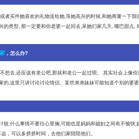
,或者买件她喜欢的礼物送给她,等她高兴的时候,和她商量一下我
类型, 那一定要和你老婆一起回去,呆她们家几天, 嘴巴甜点, 
家
，怎么办?
也不想去,还应该有老公吧,那就和老公一起过呗。 其实社会上像
家的,这里只讲讨论讨论情侣。某些弟弟妹妹可能知道个别的婆婆
计较,什么事情不要往心里搁,可能也是妈妈和媳妇之间有不愉快,
家不远，可以多挤挤时间，去他们家陪陪他们。