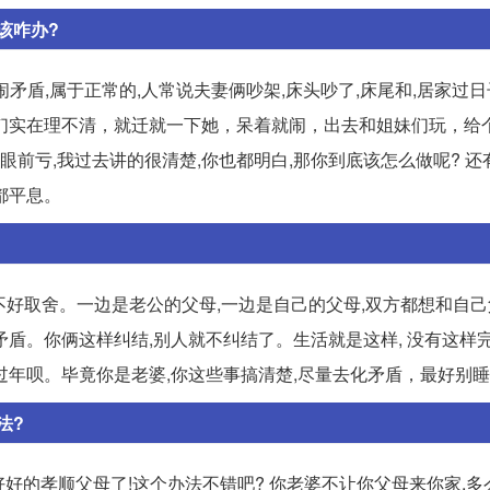
该咋办?
闹矛盾,属于正常的,人常说夫妻俩吵架,床头吵了,床尾和,居家过日
们实在理不清，就迁就一下她，呆着就闹，出去和姐妹们玩，给
眼前亏,我过去讲的很清楚,你也都明白,那你到底该怎么做呢? 
都平息。
都不好取舍。一边是老公的父母,一边是自己的父母,双方都想和自
盾。你俩这样纠结,别人就不纠结了。生活就是这样, 没有这样
过年呗。毕竟你是老婆,你这些事搞清楚,尽量去化矛盾，最好别
法?
好好的孝顺父母了!这个办法不错吧? 你老婆不让你父母来你家,多