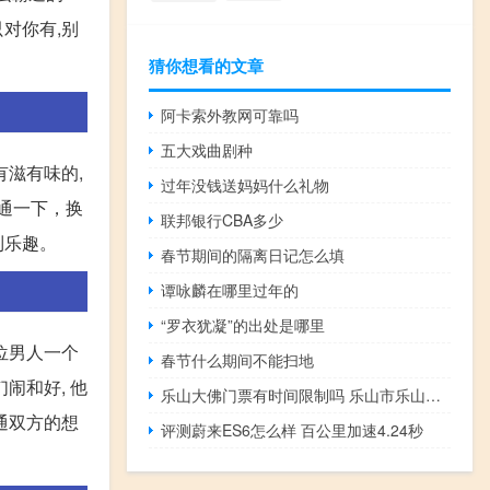
对你有,别
猜你想看的文章
阿卡索外教网可靠吗
五大戏曲剧种
有滋有味的,
过年没钱送妈妈什么礼物
通一下，换
联邦银行CBA多少
到乐趣。
春节期间的隔离日记怎么填
谭咏麟在哪里过年的
“罗衣犹凝”的出处是哪里
位男人一个
春节什么期间不能扫地
闹和好, 他
乐山大佛门票有时间限制吗 乐山市乐山大佛景区
通双方的想
评测蔚来ES6怎么样 百公里加速4.24秒