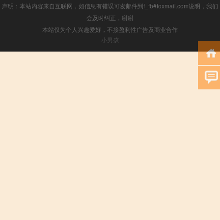
声明：本站内容来自互联网，如信息有错误可发邮件到f_fb#foxmail.com说明，我们
会及时纠正，谢谢
本站仅为个人兴趣爱好，不接盈利性广告及商业合作
小男孩