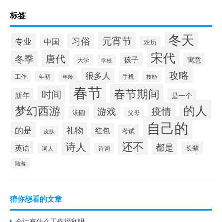
标签
冬天
元宵节
习俗
专业
中国
农历
宋代
唐代
冬季
孩子
寓意
大学
学校
攻略
很多人
工作
手机
年初
技能
年龄
春节
春节期间
时间
新年
是一个
的人
梦幻西游
疫情
游戏
汤圆
父母
自己的
的是
礼物
红包
考试
皮肤
还不
诗人
都是
英语
长辈
词人
诗词
陆游
猜你想看的文章
会计有什么工作福利吗