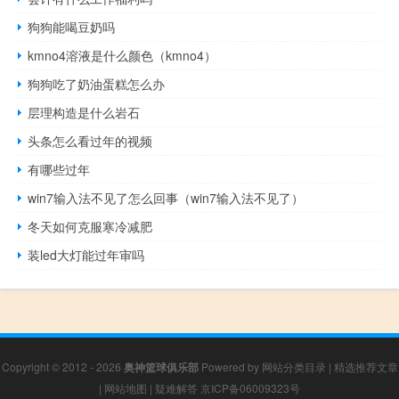
狗狗能喝豆奶吗
kmno4溶液是什么颜色（kmno4）
狗狗吃了奶油蛋糕怎么办
层理构造是什么岩石
头条怎么看过年的视频
有哪些过年
win7输入法不见了怎么回事（win7输入法不见了）
冬天如何克服寒冷减肥
装led大灯能过年审吗
Copyright © 2012 - 2026
奥神篮球俱乐部
Powered by
网站分类目录
|
精选推荐文章
|
网站地图
|
疑难解答
京ICP备06009323号