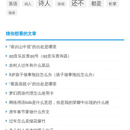
还不
诗人
都是
英语
长辈
词人
诗词
陆游
猜你想看的文章
“谁识山中居”的出处是哪里
qq音乐反查qq号（qq音乐查询器）
农村人过年有什么菜品
9岁孩子做事拖拉怎么办（孩子做事拖拉怎么办）
“看面虽犹小”的出处是哪里
梦幻西游代理怎么使用卡
网络用语bds是什么意思，你是我的荣耀中出现的什么梗
虎年春节要做什么作文
过年怎么卖烟花爆竹
关心别人身体的暖心句子