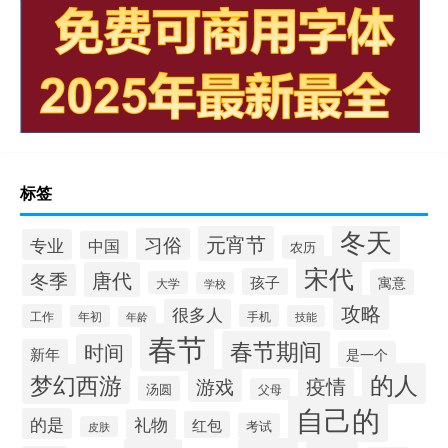
标签
冬天
元宵节
习俗
专业
中国
农历
宋代
唐代
冬季
孩子
寓意
大学
学校
攻略
很多人
工作
手机
年初
技能
年龄
春节
春节期间
时间
新年
是一个
的人
梦幻西游
疫情
游戏
汤圆
父母
自己的
的是
礼物
红包
考试
皮肤