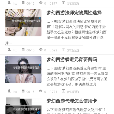
lhx
06-15
0
877
梦幻西游
梦幻西游法师宠物属性选择
以下围绕“梦幻西游法师宠物属性选
择”主题解决网友的困惑 梦幻西游手游
新手怎么选宠物? 根据属性选择梦幻西
游手游新手应该根据宠物属性进行选
择...
lhx
06-15
0
522
梦幻西游
梦幻西游躲避元宵要留吗
以下围绕“梦幻西游躲避元宵要留吗”主
题解决网友的困惑 梦幻西游手游元宵怎
么获取? 在梦幻西游手游中,元宵可以通
过参加游戏活动、购买商城道具...
lhx
06-15
0
774
梦幻西游
梦幻西游代理怎么使用卡
以下围绕“梦幻西游代理怎么使用卡”主