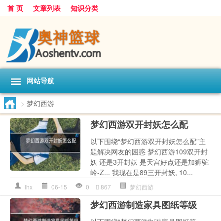
首 页
文章列表
知识分类
网站导航
>
梦幻西游
梦幻西游双开封妖怎么配
以下围绕“梦幻西游双开封妖怎么配”主
题解决网友的困惑 梦幻西游109双开封
妖 还是3开封妖 是天宫好点还是加狮驼
岭-Z... 我现在是89三开封妖, 10...
lhx
06-15
0
867
梦幻西游
梦幻西游制造家具图纸等级