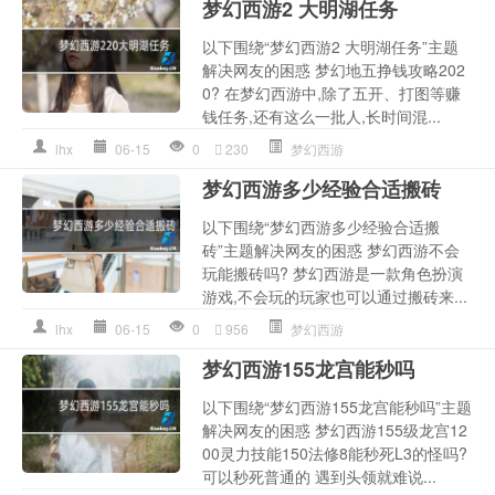
梦幻西游2 大明湖任务
以下围绕“梦幻西游2 大明湖任务”主题
解决网友的困惑 梦幻地五挣钱攻略202
0? 在梦幻西游中,除了五开、打图等赚
钱任务,还有这么一批人,长时间混...
lhx
06-15
0
230
梦幻西游
梦幻西游多少经验合适搬砖
以下围绕“梦幻西游多少经验合适搬
砖”主题解决网友的困惑 梦幻西游不会
玩能搬砖吗? 梦幻西游是一款角色扮演
游戏,不会玩的玩家也可以通过搬砖来...
lhx
06-15
0
956
梦幻西游
梦幻西游155龙宫能秒吗
以下围绕“梦幻西游155龙宫能秒吗”主题
解决网友的困惑 梦幻西游155级龙宫12
00灵力技能150法修8能秒死L3的怪吗?
可以秒死普通的 遇到头领就难说...