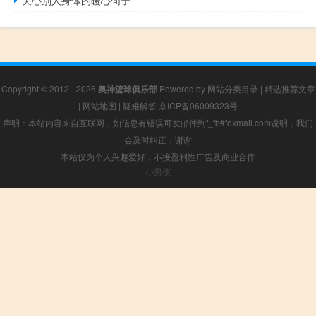
Copyright © 2012 - 2026
奥神篮球俱乐部
Powered by
网站分类目录
|
精选推荐文章
|
网站地图
|
疑难解答
京ICP备06009323号
声明：本站内容来自互联网，如信息有错误可发邮件到f_fb#foxmail.com说明，我们
会及时纠正，谢谢
本站仅为个人兴趣爱好，不接盈利性广告及商业合作
小男孩