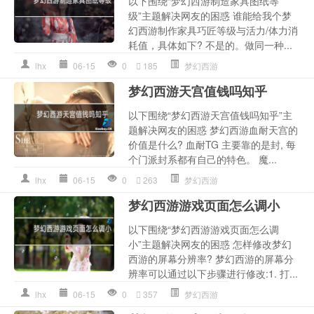
以下围绕“梦幻西游制造家具图纸等
级”主题解决网友的困惑 谁能给我个梦
幻西游制作家具巧匠等级与活力/体力消
耗值，具体如下? 不是的。做同一种...
lhx
06-15
0
185
梦幻西游
梦幻西游天宫值钱吗知乎
以下围绕“梦幻西游天宫值钱吗知乎”主
题解决网友的困惑 梦幻西游血耐天宫的
价值是什么? 血耐TG 主要靠的是封, 每
个门派封系都有自己的特色。 魔...
lhx
06-15
0
263
梦幻西游
梦幻西游游戏页面怎么调小
以下围绕“梦幻西游游戏页面怎么调
小”主题解决网友的困惑 怎样修改梦幻
西游的屏幕分辨率? 梦幻西游的屏幕分
辨率可以通过以下步骤进行修改:1. 打...
lhx
06-15
0
357
梦幻西游