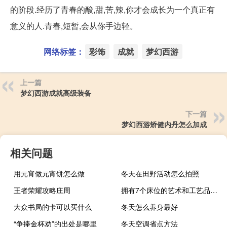
的阶段.经历了青春的酸,甜,苦,辣,你才会成长为一个真正有
意义的人.青春,短暂,会从你手边轻。
网络标签：
彩饰
成就
梦幻西游
上一篇
梦幻西游成就高级装备
下一篇
梦幻西游矫健内丹怎么加成
相关问题
用元宵做元宵饼怎么做
冬天在田野活动怎么拍照
王者荣耀攻略庄周
拥有7个床位的艺术和工艺品住宅售价180万英镑
大众书局的卡可以买什么
冬天怎么养身最好
“争捧金杯劝”的出处是哪里
冬天空调省点方法