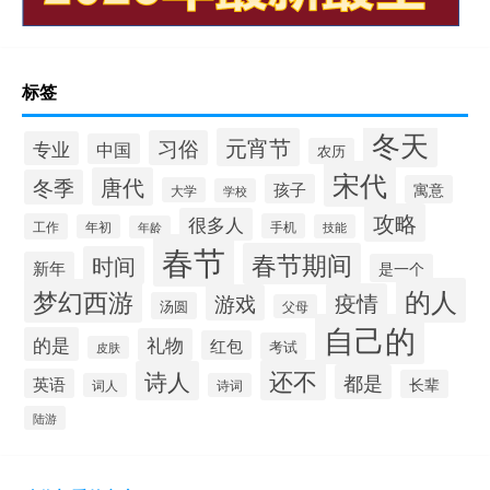
标签
冬天
元宵节
习俗
专业
中国
农历
宋代
唐代
冬季
孩子
寓意
大学
学校
攻略
很多人
工作
手机
年初
技能
年龄
春节
春节期间
时间
新年
是一个
的人
梦幻西游
疫情
游戏
汤圆
父母
自己的
的是
礼物
红包
考试
皮肤
还不
诗人
都是
英语
长辈
词人
诗词
陆游