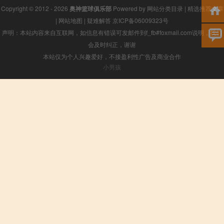
Copyright © 2012 - 2026
奥神篮球俱乐部
Powered by
网站分类目录
|
精选推荐文章
|
网站地图
|
疑难解答
京ICP备06009323号
声明：本站内容来自互联网，如信息有错误可发邮件到f_fb#foxmail.com说明，我们
会及时纠正，谢谢
本站仅为个人兴趣爱好，不接盈利性广告及商业合作
小男孩