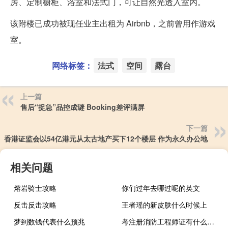
房、定制橱柜、浴室和法式门，可让自然光透入室内。
该附楼已成功被现任业主出租为 Airbnb，之前曾用作游戏
室。
网络标签：
法式
空间
露台
上一篇
售后“捉急”品控成谜 Booking差评满屏
下一篇
香港证监会以54亿港元从太古地产买下12个楼层 作为永久办公地
相关问题
熔岩骑士攻略
你们过年去哪过呢的英文
反击反击攻略
王者瑶的新皮肤什么时候上
梦到数钱代表什么预兆
考注册消防工程师证有什么要求