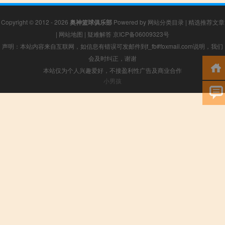
Copyright © 2012 - 2026
奥神篮球俱乐部
Powered by
网站分类目录
|
精选推荐文章
|
网站地图
|
疑难解答
京ICP备06009323号
声明：本站内容来自互联网，如信息有错误可发邮件到f_fb#foxmail.com说明，我们
会及时纠正，谢谢
本站仅为个人兴趣爱好，不接盈利性广告及商业合作
小男孩