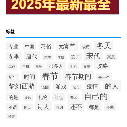
标签
冬天
元宵节
习俗
专业
中国
农历
宋代
唐代
冬季
孩子
寓意
大学
学校
攻略
很多人
工作
手机
年初
技能
年龄
春节
春节期间
时间
新年
是一个
的人
梦幻西游
疫情
游戏
汤圆
父母
自己的
的是
礼物
红包
考试
皮肤
还不
诗人
都是
英语
长辈
词人
诗词
陆游