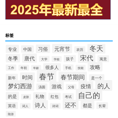
标签
冬天
元宵节
习俗
专业
中国
农历
宋代
唐代
冬季
孩子
寓意
大学
学校
攻略
很多人
工作
手机
年初
技能
年龄
春节
春节期间
时间
新年
是一个
的人
梦幻西游
疫情
游戏
汤圆
父母
自己的
的是
礼物
红包
考试
皮肤
还不
诗人
都是
英语
长辈
词人
诗词
陆游