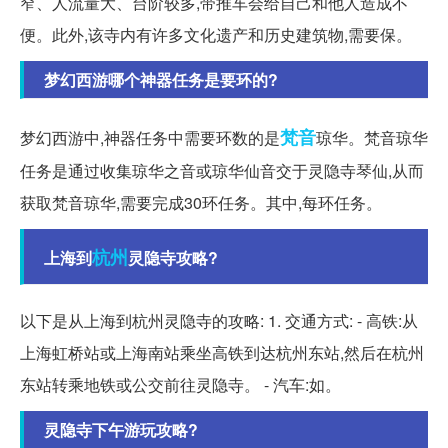
窄、人流量大、台阶较多,带推车会给自己和他人造成不
便。此外,该寺内有许多文化遗产和历史建筑物,需要保。
梦幻西游哪个神器任务是要环的?
梵音
梦幻西游中,神器任务中需要环数的是
琼华。梵音琼华
任务是通过收集琼华之音或琼华仙音交于灵隐寺琴仙,从而
获取梵音琼华,需要完成30环任务。其中,每环任务。
杭州
上海到
灵隐寺攻略?
以下是从上海到杭州灵隐寺的攻略: 1. 交通方式: - 高铁:从
上海虹桥站或上海南站乘坐高铁到达杭州东站,然后在杭州
东站转乘地铁或公交前往灵隐寺。 - 汽车:如。
灵隐寺下午游玩攻略?