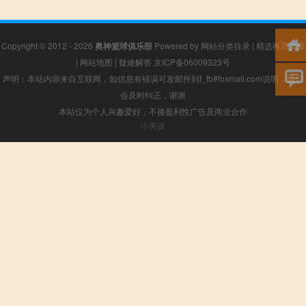
Copyright © 2012 - 2026
奥神篮球俱乐部
Powered by
网站分类目录
|
精选推荐文章
|
网站地图
|
疑难解答
京ICP备06009323号
声明：本站内容来自互联网，如信息有错误可发邮件到f_fb#foxmail.com说明，我们
会及时纠正，谢谢
本站仅为个人兴趣爱好，不接盈利性广告及商业合作
小男孩