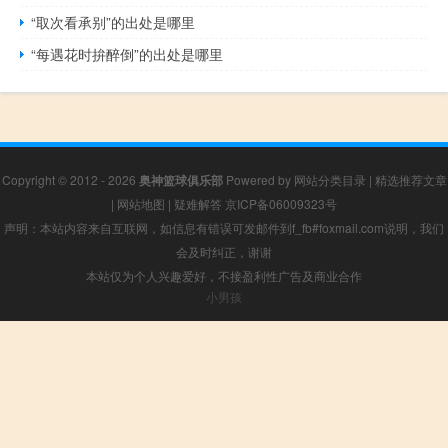
“取次看承别”的出处是哪里
“每遇花时拚醉倒”的出处是哪里
Copyright © 2012 - 2026
奥神篮球俱乐部
Powered by
网站分类目录
|
精选推荐文章
|
网站地图
|
疑难解答
京ICP备06009323号
声明：本站内容来自互联网，如信息有错误可发邮件到f_fb#foxmail.com说明，我们
会及时纠正，谢谢
本站仅为个人兴趣爱好，不接盈利性广告及商业合作
小男孩