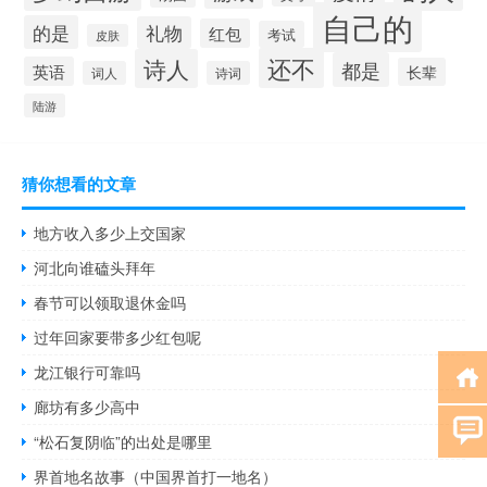
自己的
的是
礼物
红包
考试
皮肤
还不
诗人
都是
英语
长辈
词人
诗词
陆游
猜你想看的文章
地方收入多少上交国家
河北向谁磕头拜年
春节可以领取退休金吗
过年回家要带多少红包呢
龙江银行可靠吗
廊坊有多少高中
“松石复阴临”的出处是哪里
界首地名故事（中国界首打一地名）