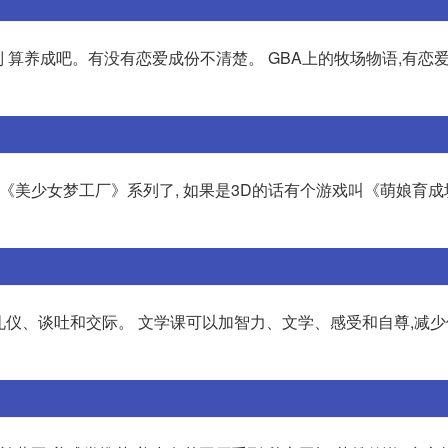
列 算养成吧。有没有恋爱成份不清楚。 GBA上的牧场物语,有恋爱
是《美少女梦工厂》系列了, 如果是3D的话有个游戏叫《萌娘育成
、礼仪、谈吐和交际。 文学课可以加智力、文学、感受和自尊,减