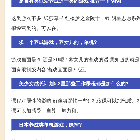
是否有类似爱养成这一类的游戏 推荐一下 谢谢!
这类游戏不多: 纸莎草书 红楼梦之金陵十二钗 明星志愿系
拟经营类的。可以在。
求一个养成游戏，养女儿的，单机?
游戏画面是2D还是3D呢? 养女儿的游戏的话,我知道的就
面有限制级内容 游戏画面是2D还。
美少女成长计划5.2里那些工作课程都是加什么的?
课程对属性的影响(好像舞蹈快一些): 礼仪课可以加气质
课可以加感受、自尊、魅力和。
日本养成类单机游戏，妹控?