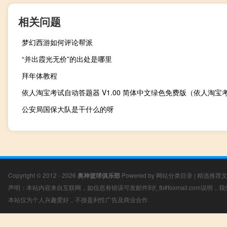
相关问题
梦幻西游如何评论帮派
“并出霞光无价”的出处是哪里
拜年体教程
公安局国保大队是干什么的呀
Copyright © 2012 - 2026
奥神篮球俱乐部
Powered by
网站分类目录
|
精选推荐
声明：本站内容来自互联网，如信息有错误可发邮件到f_fb#foxmail.com说明
本站仅为个人兴趣爱好，不接盈利性广告及商业合作