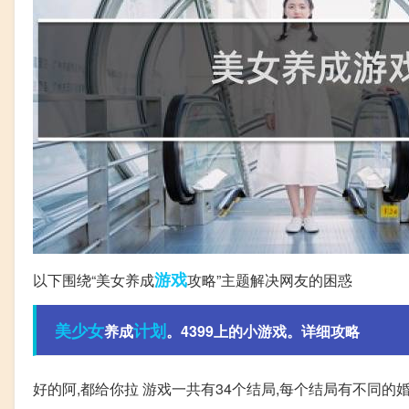
游戏
以下围绕“美女养成
攻略”主题解决网友的困惑
美少女
计划
养成
。4399上的小游戏。详细攻略
好的阿,都给你拉 游戏一共有34个结局,每个结局有不同的