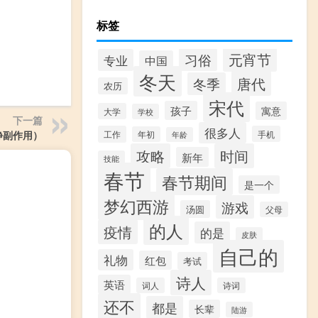
标签
元宵节
习俗
专业
中国
冬天
唐代
冬季
农历
宋代
孩子
寓意
大学
学校
下一篇
很多人
静副作用）
工作
手机
年初
年龄
攻略
时间
新年
技能
春节
春节期间
是一个
梦幻西游
游戏
汤圆
父母
的人
疫情
的是
皮肤
自己的
礼物
红包
考试
诗人
英语
词人
诗词
还不
都是
长辈
陆游