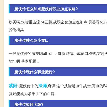
魔侠传怎么加点魔侠传职业加点攻略?
欧买噶,水货重击流74云麓,战场玄套加全魂加点,灵兽灵化
脱兔模具
魔侠传肿么缩小窗口
一般魔侠传的游戏嗯ait+enter键就能缩小成窗口模式,穿越
地址啊 基本配置 。
魔侠传玩什么职业搬砖?
紫阳
法师
: 魔侠传中的
,奇谋,这个技能是血牛战士,高血的
就只能成为紫阳手下的亡魂...
魔侠传如何卡级?