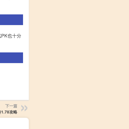
赋PK也十分
下一篇
1.78攻略