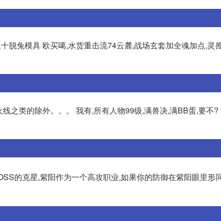
八十脱兔模具 欧买噶,水货重击流74云麓,战场玄套加全魂加点,灵
火线之类的除外。。。 我有,所有人物99级,满兽决,满BB蛋,要不?
BOSS的克星,紫阳作为一个高攻职业,如果你的防御在紫阳眼里形