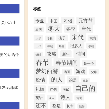
标签
元宵节
习俗
专业
中国
兽灵化八十
冬天
唐代
冬季
农历
宋代
孩子
寓意
大学
学校
很多人
工作
手机
年初
年龄
攻略
时间
新年
 要的话给个
技能
春节
春节期间
是一个
梦幻西游
游戏
汤圆
父母
的人
疫情
的是
皮肤
自己的
同虚设,那你
礼物
红包
考试
诗人
英语
词人
诗词
还不
都是
长辈
陆游