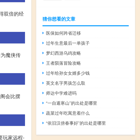
获得双倍的经
猜你想看的文章
医保如何跨省迁移
过年生意最后一单孩子
梦幻西游乌鸡攻略
因为魔侠传
王者陨落冒险攻略
过年给孙女女婿多少钱
英文名字男孩怎么取
师达中学难进吗
宝阁会比摆
“一自遁寒山”的出处是哪里
蔬菜过年吃寓意着什么
“依旧汉傍春事好”的出处是哪里
要玩家远程-