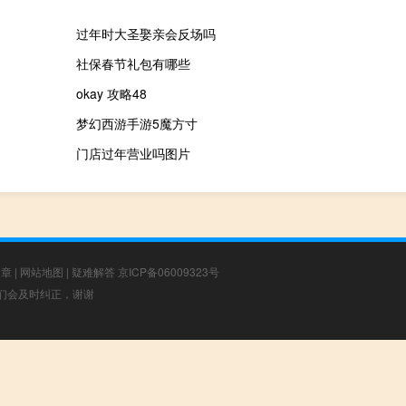
过年时大圣娶亲会反场吗
社保春节礼包有哪些
okay 攻略48
梦幻西游手游5魔方寸
门店过年营业吗图片
文章
|
网站地图
|
疑难解答
京ICP备06009323号
，我们会及时纠正，谢谢