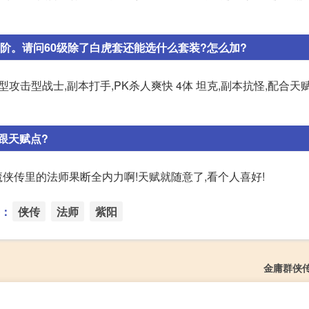
阶。请问60级除了白虎套还能选什么套装?怎么加?
型攻击型战士,副本打手,PK杀人爽快 4体 坦克,副本抗怪,配合天
跟天赋点?
魔侠传里的法师果断全内力啊!天赋就随意了,看个人喜好!
：
侠传
法师
紫阳
金庸群侠传