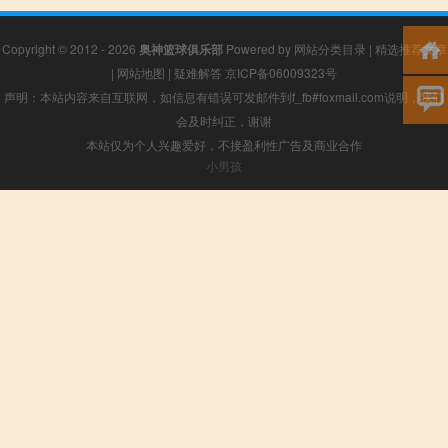
Copyright © 2012 - 2026
奥神篮球俱乐部
Powered by
网站分类目录
|
精选推荐文章
|
网站地图
|
疑难解答
京ICP备06009323号
声明：本站内容来自互联网，如信息有错误可发邮件到f_fb#foxmail.com说明，我们
会及时纠正，谢谢
本站仅为个人兴趣爱好，不接盈利性广告及商业合作
小男孩