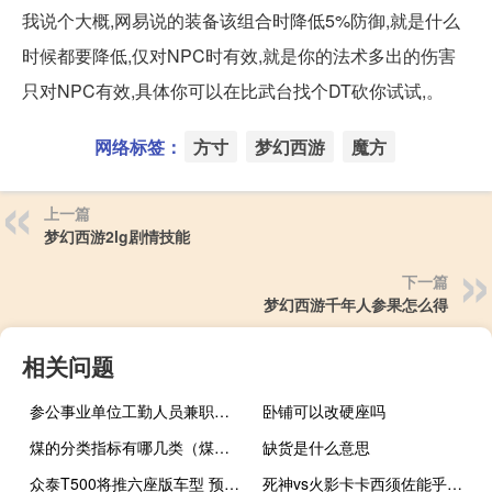
我说个大概,网易说的装备该组合时降低5%防御,就是什么
时候都要降低,仅对NPC时有效,就是你的法术多出的伤害
只对NPC有效,具体你可以在比武台找个DT砍你试试,。
网络标签：
方寸
梦幻西游
魔方
上一篇
梦幻西游2lg剧情技能
下一篇
梦幻西游千年人参果怎么得
相关问题
参公事业单位工勤人员兼职（参公事业单位工勤人员）
卧铺可以改硬座吗
煤的分类指标有哪几类（煤的分类）
缺货是什么意思
众泰T500将推六座版车型 预售价8-12万元
死神vs火影卡卡西须佐能乎（卡卡西须佐能乎）