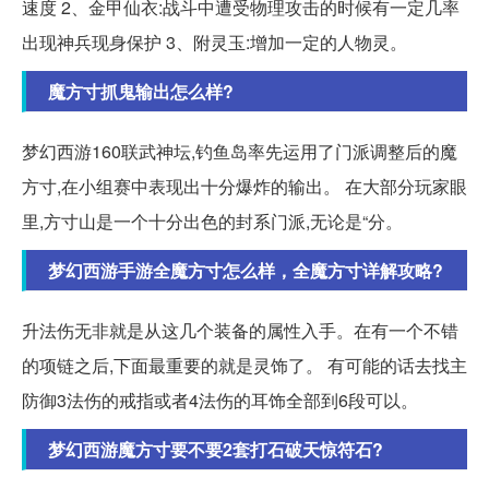
速度 2、金甲仙衣:战斗中遭受物理攻击的时候有一定几率
出现神兵现身保护 3、附灵玉:增加一定的人物灵。
魔方寸抓鬼输出怎么样?
梦幻西游160联武神坛,钓鱼岛率先运用了门派调整后的魔
方寸,在小组赛中表现出十分爆炸的输出。 在大部分玩家眼
里,方寸山是一个十分出色的封系门派,无论是“分。
梦幻西游手游全魔方寸怎么样，全魔方寸详解攻略?
升法伤无非就是从这几个装备的属性入手。在有一个不错
的项链之后,下面最重要的就是灵饰了。 有可能的话去找主
防御3法伤的戒指或者4法伤的耳饰全部到6段可以。
梦幻西游魔方寸要不要2套打石破天惊符石?