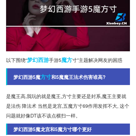
梦幻西游
魔方
以下围绕“
手游5
寸”主题解决网友的困惑
方寸
梦幻西游5魔
和5魔魔王法术伤害谁高?
是魔王高,我玩的就是魔王,方寸主要还是封系,魔王主要就
是法伤 降法术 当然是龙宫,五魔方寸69作用发挥不大, 这个
问题就好像DT该不该点横扫一样。
梦幻西游5魔龙宫和5魔方寸哪个更好