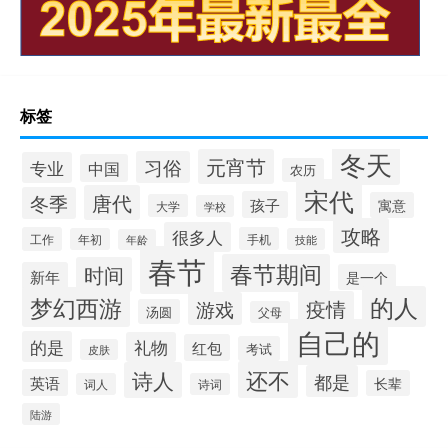
标签
冬天
元宵节
习俗
专业
中国
农历
宋代
唐代
冬季
孩子
寓意
大学
学校
攻略
很多人
工作
手机
年初
技能
年龄
春节
春节期间
时间
新年
是一个
的人
梦幻西游
疫情
游戏
汤圆
父母
自己的
的是
礼物
红包
考试
皮肤
还不
诗人
都是
英语
长辈
词人
诗词
陆游