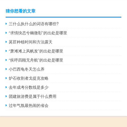
猜你想看的文章
三什么执什么的词语有哪些?
“求情抉态兮幽微彰”的出处是哪里
莴苣种植时间和方法露天
“萧滩滩上风帆发”的出处是哪里
“疾呼四顾无舟航”的出处是哪里
小巴西龟冬天怎么养
炉石收割者戈提克攻略
去年成考分数线是多少
团建旅游费是属于什么费用
过年气氛最热闹的省会