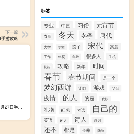
标签
元宵节
习俗
专业
中国
冬天
下一篇
唐代
冬季
农历
76手游攻略
宋代
孩子
寓意
大学
学校
很多人
工作
手机
年初
年龄
攻略
时间
新年
技能
春节
春节期间
是一个
梦幻西游
游戏
汤圆
父母
的人
疫情
的是
皮肤
自己的
英国首相苏纳克发言人：苏纳克首相告诉部长们英国将于11月27日举行全球投资峰会我们不打算将与印度贸易协议的谈判与任何其他问题混为一谈
礼物
红包
考试
诗人
英语
词人
诗词
还不
都是
长辈
陆游