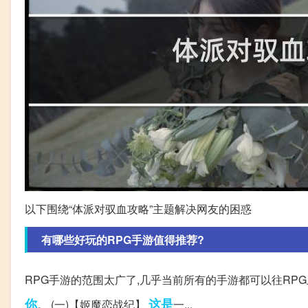
以下围绕“体派对驭血攻略”主题解决网友的困惑
有哪些好玩的RPG手游值得推荐?
RPG手游的范围太广了,几乎当前所有的手游都可以往RP
你
这是
。 (一)【姬魔恋战纪】
一...