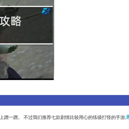
G上蹭一蹭。 不过我们推荐七款剧情比较用心的练级打怪的手游,