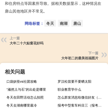
和住房特点等因素所导致。据相关数据显示，这种情况在
唐山其他地区并不常见。
网络标签：
冬天
南湖
唐山
上一篇
大年二十六贴窗花好吗
下一篇
大年初二的最美祝福图片
相关问题
口袋妖怪vs社团攻略
罗汉松苗要不要晒太阳
“顽然土与石”的出处是哪里
职业教育学什么
冬天在田野活动怎么拍照
怎么群发消息给微信好友（怎么群发）
冬天去湖南哪里最冷
报考中型客车科目三（报考大型客车准驾车型科目三考试的）