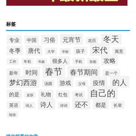
标签
冬天
元宵节
习俗
专业
中国
农历
宋代
唐代
冬季
孩子
寓意
大学
学校
攻略
很多人
工作
手机
年初
技能
年龄
春节
春节期间
时间
新年
是一个
的人
梦幻西游
疫情
游戏
汤圆
父母
自己的
的是
礼物
红包
考试
皮肤
还不
诗人
都是
英语
长辈
词人
诗词
陆游