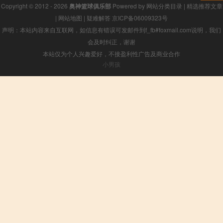
Copyright © 2012 - 2026
奥神篮球俱乐部
Powered by
网站分类目录
|
精选推荐文章
|
网站地图
|
疑难解答
京ICP备06009323号
声明：本站内容来自互联网，如信息有错误可发邮件到f_fb#foxmail.com说明，我们
会及时纠正，谢谢
本站仅为个人兴趣爱好，不接盈利性广告及商业合作
小男孩