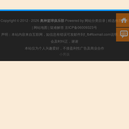
Copyright © 2012 - 2026
奥神篮球俱乐部
Powered by
网站分类目录
|
精选推荐文章
|
网站地图
|
疑难解答
京ICP备06009323号
声明：本站内容来自互联网，如信息有错误可发邮件到f_fb#foxmail.com说明，我们
会及时纠正，谢谢
本站仅为个人兴趣爱好，不接盈利性广告及商业合作
小男孩