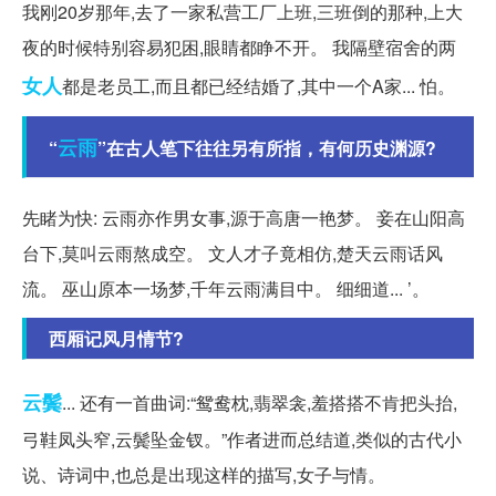
我刚20岁那年,去了一家私营工厂上班,三班倒的那种,上大
夜的时候特别容易犯困,眼睛都睁不开。 我隔壁宿舍的两
女人
都是老员工,而且都已经结婚了,其中一个A家... 怕。
云雨
“
”在古人笔下往往另有所指，有何历史渊源?
先睹为快: 云雨亦作男女事,源于高唐一艳梦。 妾在山阳高
台下,莫叫云雨熬成空。 文人才子竟相仿,楚天云雨话风
流。 巫山原本一场梦,千年云雨满目中。 细细道... ’。
西厢记风月情节?
云鬓
... 还有一首曲词:“鸳鸯枕,翡翠衾,羞搭搭不肯把头抬,
弓鞋凤头窄,云鬓坠金钗。”作者进而总结道,类似的古代小
说、诗词中,也总是出现这样的描写,女子与情。