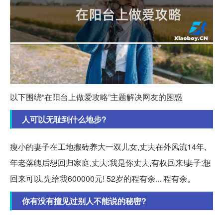
以下围绕“在阳台上做爱攻略”主题解决网友的困惑
人可以无耻到什么地步?
瘦小的妻子在工地搬砖养大一双儿女,丈夫在外风流14年,
年老落魄后想回归家庭,丈夫:我是你丈夫,有权回来!妻子:想
回来可以,先给我600000元! 52岁的程有余... 程有余。
你有没有撞见过别人不能说的秘密?