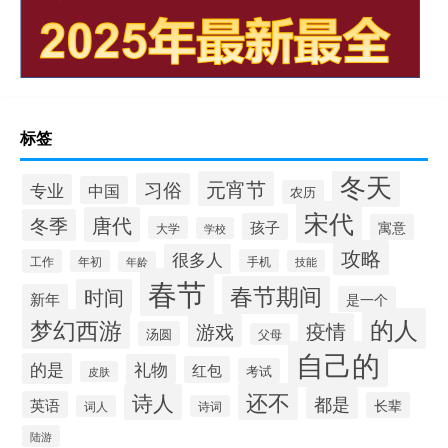
标签
冬天
元宵节
习俗
专业
中国
农历
宋代
唐代
冬季
孩子
寓意
大学
学校
攻略
很多人
工作
手机
年初
技能
年龄
春节
春节期间
时间
新年
是一个
的人
梦幻西游
疫情
游戏
汤圆
父母
自己的
的是
礼物
红包
考试
皮肤
还不
诗人
都是
英语
长辈
词人
诗词
陆游