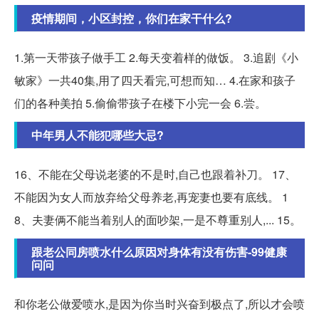
疫情期间，小区封控，你们在家干什么?
1.第一天带孩子做手工 2.每天变着样的做饭。 3.追剧《小
敏家》一共40集,用了四天看完,可想而知… 4.在家和孩子
们的各种美拍 5.偷偷带孩子在楼下小完一会 6.尝。
中年男人不能犯哪些大忌?
16、不能在父母说老婆的不是时,自己也跟着补刀。 17、
不能因为女人而放弃给父母养老,再宠妻也要有底线。 1
8、夫妻俩不能当着别人的面吵架,一是不尊重别人,... 15。
跟老公同房喷水什么原因对身体有没有伤害-99健康
问问
和你老公做爱喷水,是因为你当时兴奋到极点了,所以才会喷