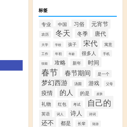
标签
元宵节
习俗
专业
中国
冬天
唐代
冬季
农历
宋代
孩子
寓意
大学
学校
很多人
工作
手机
年初
年龄
攻略
时间
新年
技能
春节
春节期间
是一个
梦幻西游
游戏
汤圆
父母
的人
疫情
的是
皮肤
自己的
礼物
红包
考试
诗人
英语
词人
诗词
还不
都是
长辈
陆游