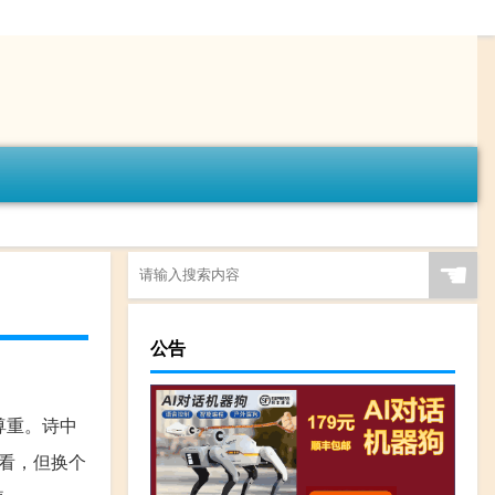
☚
公告
尊重。诗中
看，但换个