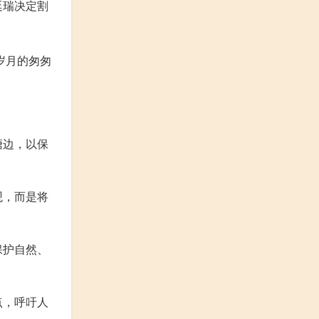
廷瑞决定割
岁月的匆匆
。
塘边，以保
观，而是将
保护自然、
点，呼吁人