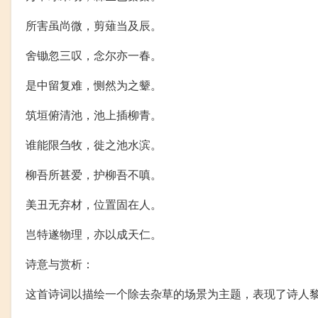
所害虽尚微，剪薙当及辰。
舍锄忽三叹，念尔亦一春。
是中留复难，恻然为之颦。
筑垣俯清池，池上插柳青。
谁能限刍牧，徙之池水滨。
柳吾所甚爱，护柳吾不嗔。
美丑无弃材，位置固在人。
岂特遂物理，亦以成天仁。
诗意与赏析：
这首诗词以描绘一个除去杂草的场景为主题，表现了诗人