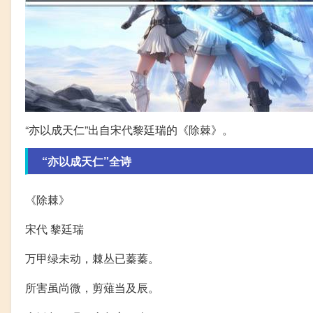
“亦以成天仁”出自宋代黎廷瑞的《除棘》。
“亦以成天仁”全诗
《除棘》
宋代 黎廷瑞
万甲绿未动，棘丛已蓁蓁。
所害虽尚微，剪薙当及辰。