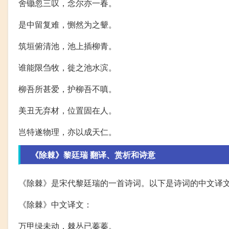
舍锄忽三叹，念尔亦一春。
是中留复难，恻然为之颦。
筑垣俯清池，池上插柳青。
谁能限刍牧，徙之池水滨。
柳吾所甚爱，护柳吾不嗔。
美丑无弃材，位置固在人。
岂特遂物理，亦以成天仁。
《除棘》黎廷瑞 翻译、赏析和诗意
《除棘》是宋代黎廷瑞的一首诗词。以下是诗词的中文译
《除棘》中文译文：
万甲绿未动，棘丛已蓁蓁。