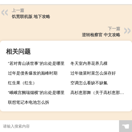
上一篇
饥荒联机版 地下攻略
下一篇
逆转检察官 中文攻略
相关问题
“若对青山谈世事”的出处是哪里
冬天室内养花养几棵
过年是债务爆发的巅峰时期
过年做菜时菜怎么保存好
红生果（红生）
空调怎么看缺不缺氟
“峨峨宫阙瑞烟横”的出处是哪里
高杉恵那舞（关于高杉恵那舞的介绍）
联想笔记本电池怎么拆
☚