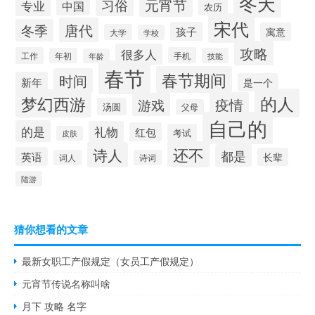
冬天
元宵节
习俗
专业
中国
农历
宋代
唐代
冬季
孩子
寓意
大学
学校
攻略
很多人
工作
手机
年初
技能
年龄
春节
春节期间
时间
新年
是一个
的人
梦幻西游
疫情
游戏
汤圆
父母
自己的
的是
礼物
红包
考试
皮肤
还不
诗人
都是
英语
长辈
词人
诗词
陆游
猜你想看的文章
最新女职工产假规定（女员工产假规定）
元宵节传说名称叫啥
月下 攻略 名字