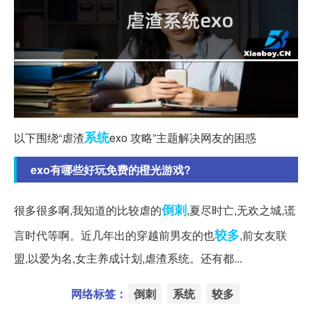
系统
以下围绕“虐渣
exo 攻略”主题解决网友的困惑
exo有哪些好玩免费的橙光游戏?
倒刺
很多很多啊,我知道的比较虐的
,夏尽时亡,无欢之城,谎
较多
言时代等啊。近几年出的穿越前男友的也
,前女友联
盟,以爱为名,女主养成计划,虐渣系统。还有都...
网络标签：
倒刺
系统
较多