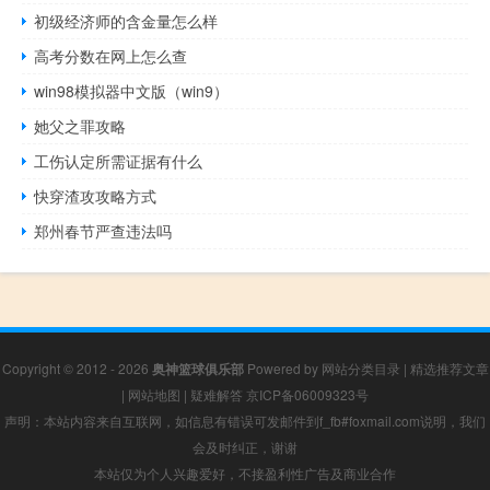
初级经济师的含金量怎么样
高考分数在网上怎么查
win98模拟器中文版（win9）
她父之罪攻略
工伤认定所需证据有什么
快穿渣攻攻略方式
郑州春节严查违法吗
Copyright © 2012 - 2026
奥神篮球俱乐部
Powered by
网站分类目录
|
精选推荐文章
|
网站地图
|
疑难解答
京ICP备06009323号
声明：本站内容来自互联网，如信息有错误可发邮件到f_fb#foxmail.com说明，我们
会及时纠正，谢谢
本站仅为个人兴趣爱好，不接盈利性广告及商业合作