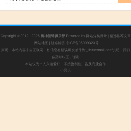
Copyright © 2012 - 2026
奥神篮球俱乐部
Powered by
网站分类目录
|
精选推荐文章
|
网站地图
|
疑难解答
京ICP备06009323号
声明：本站内容来自互联网，如信息有错误可发邮件到f_fb#foxmail.com说明，我们
会及时纠正，谢谢
本站仅为个人兴趣爱好，不接盈利性广告及商业合作
小男孩