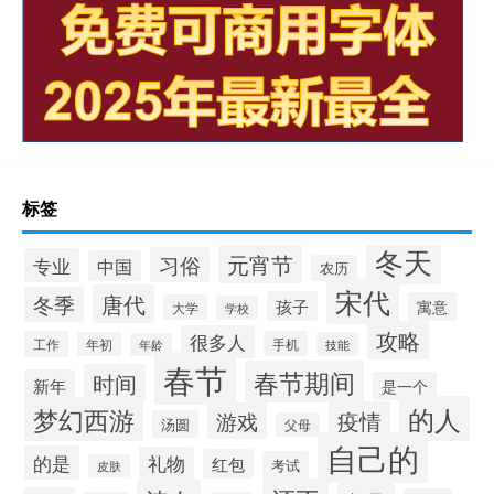
标签
冬天
元宵节
习俗
专业
中国
农历
宋代
唐代
冬季
孩子
寓意
大学
学校
攻略
很多人
工作
手机
年初
技能
年龄
春节
春节期间
时间
新年
是一个
的人
梦幻西游
疫情
游戏
汤圆
父母
自己的
的是
礼物
红包
考试
皮肤