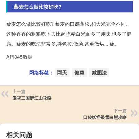
藜麦怎么做比较好吃?
藜麦怎么做比较好吃? 藜麦的口感蓬松,和大米完全不同。
这种香香的粗粮吃下去比起吃精白米面多了趣味,也多了健
康。藜麦的吃法非常多,拌色拉,做汤,甚至做烘... 藜。
API345数据
网络标签：
两天
健康
减肥法
上一篇
傲视三国醉江山攻略
下一篇
口袋妖怪银雪白熊攻略
相关问题