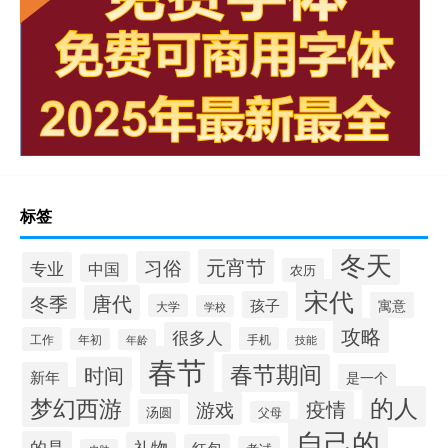
标签
冬天
元宵节
习俗
专业
中国
农历
宋代
唐代
冬季
孩子
寓意
大学
学校
攻略
很多人
工作
手机
年初
技能
年龄
春节
春节期间
时间
新年
是一个
的人
梦幻西游
疫情
游戏
汤圆
父母
自己的
的是
礼物
红包