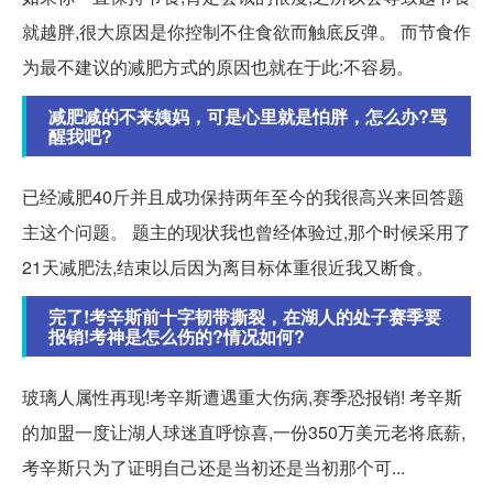
就越胖,很大原因是你控制不住食欲而触底反弹。 而节食作
为最不建议的减肥方式的原因也就在于此:不容易。
减肥减的不来姨妈，可是心里就是怕胖，怎么办?骂
醒我吧?
已经减肥40斤并且成功保持两年至今的我很高兴来回答题
主这个问题。 题主的现状我也曾经体验过,那个时候采用了
21天减肥法,结束以后因为离目标体重很近我又断食。
完了!考辛斯前十字韧带撕裂，在湖人的处子赛季要
报销!考神是怎么伤的?情况如何?
玻璃人属性再现!考辛斯遭遇重大伤病,赛季恐报销! 考辛斯
的加盟一度让湖人球迷直呼惊喜,一份350万美元老将底薪,
考辛斯只为了证明自己还是当初还是当初那个可...