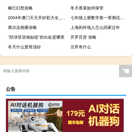
幽兰幻想攻略
冬天香菜如何保管
2004年澳门天天开好彩大全_作答解释落实_安装版v008.147
七年级上册数学第一章测试卷（七年级上册数学有理数试卷）
塞尔达相册攻略
上海的外地人怎么回家过年
“郚渌笑语倾如簁”的出处是哪里
开罗百货 攻略
冬天什么煲骨汤好
元宵有什么
☚
公告