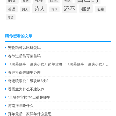
考试
皮肤
还不
诗人
都是
英语
长辈
词人
诗词
陆游
猜你想看的文章
宠物猫可以吃鸡蛋吗
春节过后能育菜苗吗
《黑幕故事：迷失少女》简单攻略（《黑幕故事：迷失少女》简单攻略）
办理社保去哪里办理
奇迹暖暖公主级攻略6支2
香雪兰为什么不建议养
“且登仲宣楼”的出处是哪里
河南拜年吃什么
拜年最后一家拜年什么意思