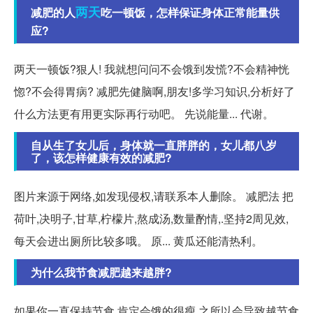
两天
减肥的人
吃一顿饭，怎样保证身体正常能量供
应?
两天一顿饭?狠人! 我就想问问不会饿到发慌?不会精神恍
惚?不会得胃病? 减肥先健脑啊,朋友!多学习知识,分析好了
什么方法更有用更实际再行动吧。 先说能量... 代谢。
自从生了女儿后，身体就一直胖胖的，女儿都八岁
了，该怎样健康有效的减肥?
图片来源于网络,如发现侵权,请联系本人删除。 减肥法 把
荷叶,决明子,甘草,柠檬片,熬成汤,数量酌情,.坚持2周见效,
每天会进出厕所比较多哦。 原... 黄瓜还能清热利。
为什么我节食减肥越来越胖?
如果你一直保持节食,肯定会饿的很瘦,之所以会导致越节食