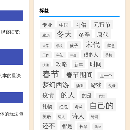
标签
元宵节
习俗
专业
中国
冬天
观察细节:
唐代
冬季
农历
宋代
孩子
寓意
大学
学校
很多人
工作
手机
年初
年龄
攻略
时间
新年
技能
春节
春节期间
剧本的量决
是一个
梦幻西游
游戏
汤圆
父母
的人
疫情
的是
皮肤
自己的
礼物
红包
考试
具体的玩法包
诗人
英语
词人
诗词
还不
都是
长辈
陆游