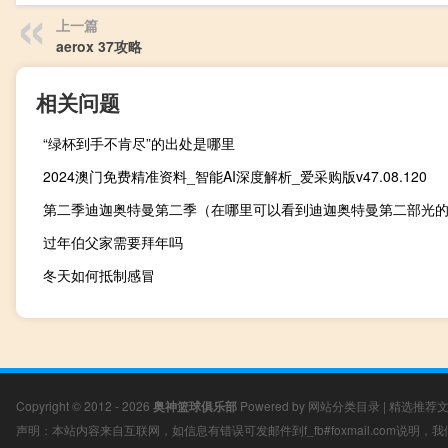
上一篇
aerox 37攻略
相关问题
“绿杯到手不肯尽”的出处是哪里
2024澳门免费精准资料_智能AI深度解析_爱采购版v47.08.120
第二季迪迦奥特曼第二季（在哪里可以看到迪迦奥特曼第二部光
过年伯父家需要拜年吗
冬天如何抵制感冒
Copyright © 2012 - 2026
奥神篮球俱乐部
Powered by
网站分类目录
|
精选推荐
声明：本站内容来自互联网，如信息有错误可发邮件到f_fb#foxmail.com说明