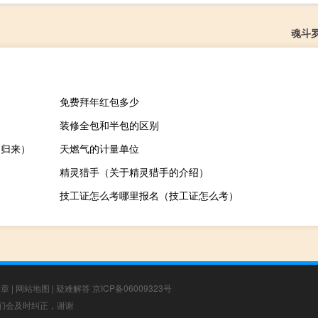
魂斗
免费拜年红包多少
装修全包和半包的区别
的归来）
天燃气的计量单位
精灵猎手（关于精灵猎手的介绍）
技工证怎么考哪里报名（技工证怎么考）
文章
|
网站地图
|
疑难解答
京ICP备06009323号
，我们会及时纠正，谢谢