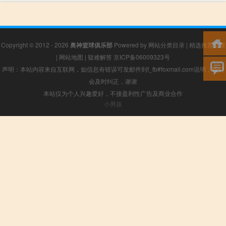
Copyright © 2012 - 2026
奥神篮球俱乐部
Powered by
网站分类目录
|
精选推荐文章
|
网站地图
|
疑难解答
京ICP备06009323号
声明：本站内容来自互联网，如信息有错误可发邮件到f_fb#foxmail.com说明，我们
会及时纠正，谢谢
本站仅为个人兴趣爱好，不接盈利性广告及商业合作
小男孩