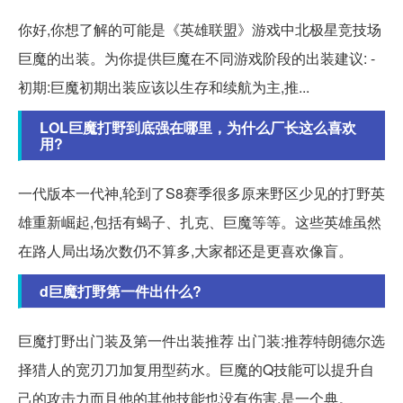
你好,你想了解的可能是《英雄联盟》游戏中北极星竞技场
巨魔的出装。为你提供巨魔在不同游戏阶段的出装建议: -
初期:巨魔初期出装应该以生存和续航为主,推...
LOL巨魔打野到底强在哪里，为什么厂长这么喜欢
用?
一代版本一代神,轮到了S8赛季很多原来野区少见的打野英
雄重新崛起,包括有蝎子、扎克、巨魔等等。这些英雄虽然
在路人局出场次数仍不算多,大家都还是更喜欢像盲。
d巨魔打野第一件出什么?
巨魔打野出门装及第一件出装推荐 出门装:推荐特朗德尔选
择猎人的宽刃刀加复用型药水。巨魔的Q技能可以提升自
己的攻击力而且他的其他技能也没有伤害,是一个典。