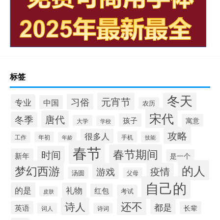
标签
冬天
元宵节
习俗
专业
中国
农历
宋代
唐代
冬季
孩子
寓意
大学
学校
攻略
很多人
工作
手机
年初
技能
年龄
春节
春节期间
时间
新年
是一个
的人
梦幻西游
疫情
游戏
汤圆
父母
自己的
的是
礼物
红包
考试
皮肤
还不
诗人
都是
英语
长辈
词人
诗词