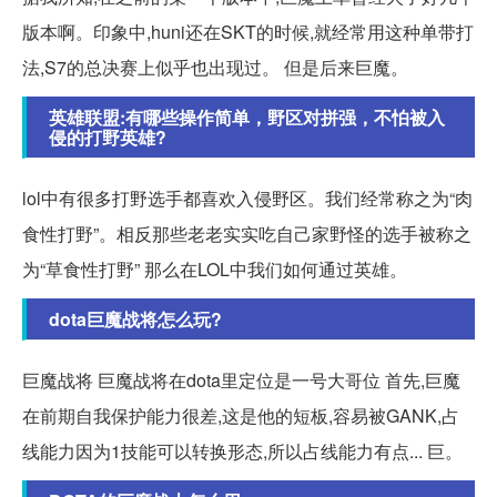
版本啊。印象中,huni还在SKT的时候,就经常用这种单带打
法,S7的总决赛上似乎也出现过。 但是后来巨魔。
英雄联盟:有哪些操作简单，野区对拼强，不怕被入
侵的打野英雄?
lol中有很多打野选手都喜欢入侵野区。我们经常称之为“肉
食性打野”。相反那些老老实实吃自己家野怪的选手被称之
为“草食性打野” 那么在LOL中我们如何通过英雄。
dota巨魔战将怎么玩?
巨魔战将 巨魔战将在dota里定位是一号大哥位 首先,巨魔
在前期自我保护能力很差,这是他的短板,容易被GANK,占
线能力因为1技能可以转换形态,所以占线能力有点... 巨。