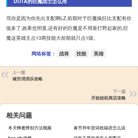
DOTA的巨魔战士怎么用
骂你是因为你先出支配啊LZ,前期对于巨魔疯狂比支配有价
值多了,效果也明显,还有好的巨魔是不用靠打野起家的,巨
魔这英雄主点13两技能大前期就只点1级。
网络标签：
战将
技能
英雄
上一篇
城市消消乐攻略
下一篇
开娃娃机商店攻略
相关问题
冬天蜂蜜辨别方法视频
春节拜年贺词祝福语怎么说
bee city攻略
过年主题的龙怎么画图片