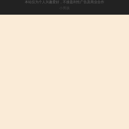
本站仅为个人兴趣爱好，不接盈利性广告及商业合作
小男孩