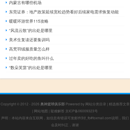
内蒙古有哪些机场
东莞证券：地产政策延续宽松趋势看好后续家电需求恢复动能
暖暖环游世界115攻略
“风流云散”的出处是哪里
美术生复读还要集训吗
高梵羽绒服质量怎么样
过年卖的好吃的鱼叫什么
“数朵芙蕖”的出处是哪里
Copyright © 2012 - 2026
奥神篮球俱乐部
Powered by
网站分类目录
|
精选推荐文章
|
网站地图
|
疑难解答
京ICP备06009323号
声明：本站内容来自互联网，如信息有错误可发邮件到f_fb#foxmail.com说明，我们
会及时纠正，谢谢