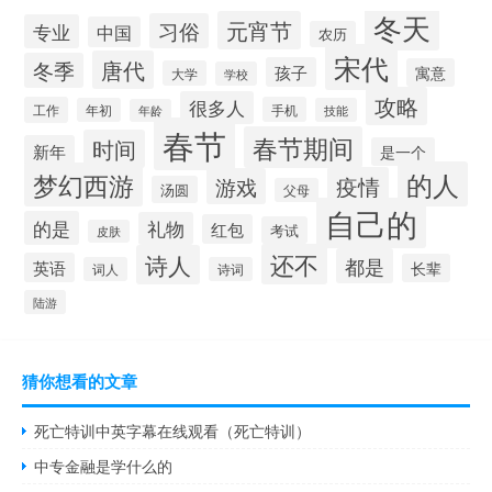
冬天
元宵节
习俗
专业
中国
农历
宋代
唐代
冬季
孩子
寓意
大学
学校
攻略
很多人
工作
手机
年初
技能
年龄
春节
春节期间
时间
新年
是一个
的人
梦幻西游
疫情
游戏
汤圆
父母
自己的
的是
礼物
红包
考试
皮肤
还不
诗人
都是
英语
长辈
词人
诗词
陆游
猜你想看的文章
死亡特训中英字幕在线观看（死亡特训）
中专金融是学什么的