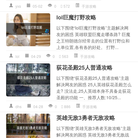
yxs
05-02
0
572
手游攻略
lol巨魔打野攻略
以下围绕“lol巨魔打野攻略”主题解决网
友的困惑 英雄联盟巨魔走哪条路? 巨魔
之王特朗德尔经常去的位置有打野位和
上单位置,各有各的好处。 打野...
lol
04-29
0
563
手游攻略
荻花圣殿25人普通攻略
以下围绕“荻花圣殿25人普通攻略”主题
解决网友的困惑 25人英雄荻花圣殿怎么
走? 没法走,25人英雄本身不具备走荻花
圣殿的功能 一、推荐人数:10/25...
dhs
04-28
0
886
手游攻略
英雄无敌3勇者无敌攻略
以下围绕“英雄无敌3勇者无敌攻略”主题
解决网友的困惑 英雄无敌3勇者无敌战