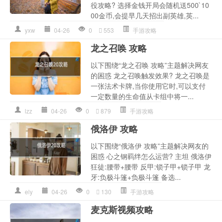
役攻略? 选择金钱开局会随机送500`10
00金币,会提早几天招出副英雄,英...
yxw
04-26
0
553
手游攻略
龙之召唤 攻略
以下围绕“龙之召唤 攻略”主题解决网友
的困惑 龙之召唤触发效果? 龙之召唤是
一张法术卡牌,当你使用它时,可以支付
一定数量的生命值从卡组中将一...
lzz
04-26
0
879
手游攻略
俄洛伊 攻略
以下围绕“俄洛伊 攻略”主题解决网友的
困惑 心之钢羁绊怎么运营? 主坦 俄洛伊
狂徒:腰带+腰带 反甲:锁子甲+锁子甲 龙
牙:负极斗篷+负极斗篷 备选...
ely
04-26
0
130
手游攻略
麦克斯视频攻略