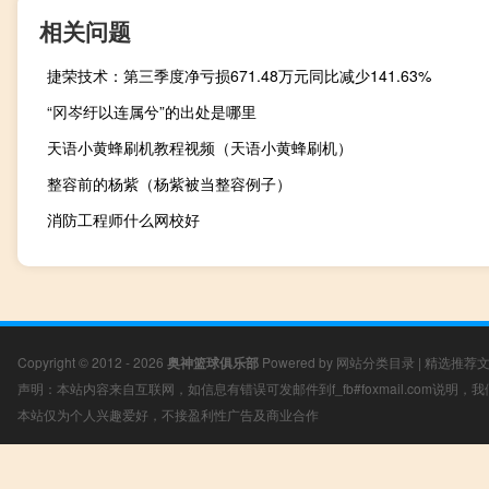
相关问题
捷荣技术：第三季度净亏损671.48万元同比减少141.63%
“冈岑纡以连属兮”的出处是哪里
天语小黄蜂刷机教程视频（天语小黄蜂刷机）
整容前的杨紫（杨紫被当整容例子）
消防工程师什么网校好
Copyright © 2012 - 2026
奥神篮球俱乐部
Powered by
网站分类目录
|
精选推荐
声明：本站内容来自互联网，如信息有错误可发邮件到f_fb#foxmail.com说明
本站仅为个人兴趣爱好，不接盈利性广告及商业合作