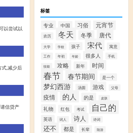
标签
元宵节
习俗
专业
中国
可以尝试以
冬天
唐代
冬季
农历
宋代
孩子
寓意
大学
学校
很多人
工作
手机
年初
年龄
攻略
时间
新年
技能
方式,减少后
春节
春节期间
是一个
梦幻西游
游戏
汤圆
父母
的人
疫情
的是
皮肤
自己的
申请信贷产
礼物
红包
考试
诗人
英语
词人
诗词
还不
都是
长辈
陆游