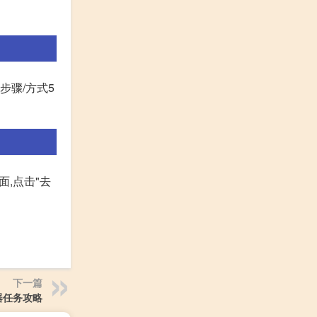
步骤/方式5
面,点击"去
下一篇
器任务攻略