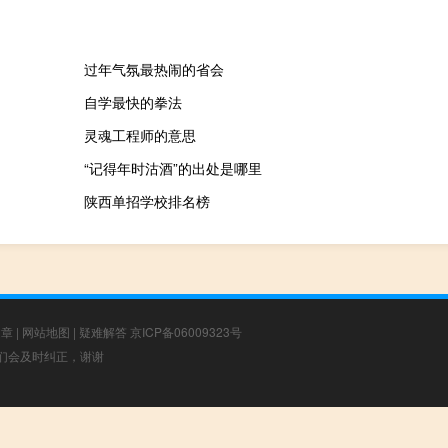
过年气氛最热闹的省会
自学最快的拳法
灵魂工程师的意思
“记得年时沽酒”的出处是哪里
陕西单招学校排名榜
文章
|
网站地图
|
疑难解答
京ICP备06009323号
，我们会及时纠正，谢谢