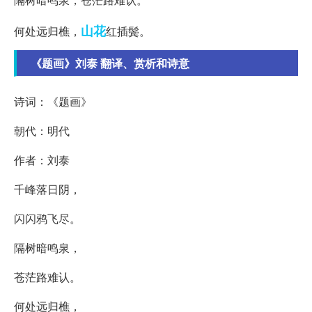
山花
何处远归樵，
红插鬓。
《题画》刘泰 翻译、赏析和诗意
诗词：《题画》
朝代：明代
作者：刘泰
千峰落日阴，
闪闪鸦飞尽。
隔树暗鸣泉，
苍茫路难认。
何处远归樵，