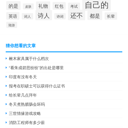
自己的
的是
礼物
红包
考试
皮肤
还不
诗人
都是
英语
长辈
词人
诗词
陆游
猜你想看的文章
楸木家具属于什么档次
“看朱成碧思纷纷”的出处是哪里
印度有没有冬天
报考在职硕士可以获得什么证书
给长辈几点拜年
冬天煮熟腊肠会坏吗
三世情缘游戏攻略
消防工程师有多少薪