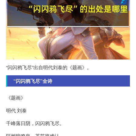
“闪闪鸦飞尽”出自明代刘泰的《题画》。
“闪闪鸦飞尽”全诗
《题画》
明代 刘泰
千峰落日阴，闪闪鸦飞尽。
隔树暗鸣泉，苍茫路难认。