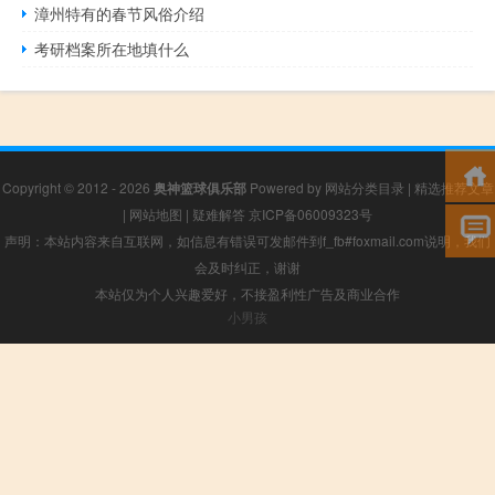
漳州特有的春节风俗介绍
考研档案所在地填什么
Copyright © 2012 - 2026
奥神篮球俱乐部
Powered by
网站分类目录
|
精选推荐文章
|
网站地图
|
疑难解答
京ICP备06009323号
声明：本站内容来自互联网，如信息有错误可发邮件到f_fb#foxmail.com说明，我们
会及时纠正，谢谢
本站仅为个人兴趣爱好，不接盈利性广告及商业合作
小男孩