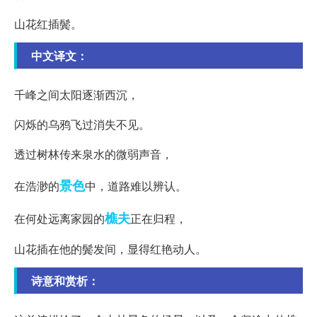
山花红插鬓。
中文译文：
千峰之间太阳逐渐西沉，
闪烁的乌鸦飞过消失不见。
透过树林传来泉水的微弱声音，
景色
在浩渺的
中，道路难以辨认。
樵夫
在何处远离家园的
正在归程，
山花插在他的鬓发间，显得红艳动人。
诗意和赏析：