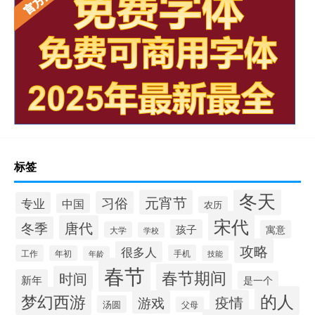
标签
冬天
元宵节
习俗
专业
中国
农历
宋代
唐代
冬季
孩子
寓意
大学
学校
攻略
很多人
工作
手机
年初
技能
年龄
春节
春节期间
时间
新年
是一个
的人
梦幻西游
疫情
游戏
汤圆
父母